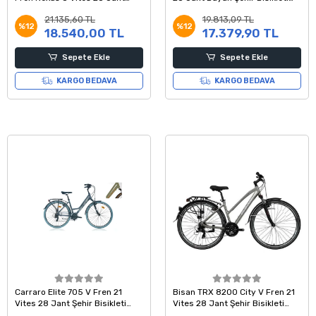
Şehir Bisikleti Kırmızı Mor Mavi
Sarı Mor Pembe 43 Kadro
21.135,60 TL
19.813,09 TL
50 Kadro
%12
%12
18.540,00 TL
17.379,90 TL
Sepete Ekle
Sepete Ekle
KARGO BEDAVA
KARGO BEDAVA
Carraro Elite 705 V Fren 21
Bisan TRX 8200 City V Fren 21
Vites 28 Jant Şehir Bisikleti
Vites 28 Jant Şehir Bisikleti
Metalik Açık Yeşil Kahve Bakır
Açık Metalik Gri Beyaz 45 Kadro