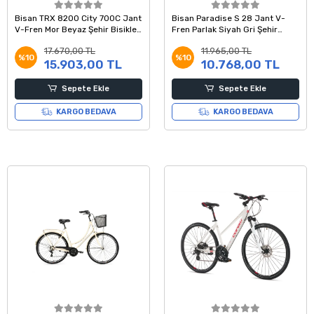
Bisan TRX 8200 City 700C Jant
Bisan Paradise S 28 Jant V-
V-Fren Mor Beyaz Şehir Bisikleti
Fren Parlak Siyah Gri Şehir
45 Kadro
Bisikleti 56 Kadro
17.670,00 TL
11.965,00 TL
%10
%10
15.903,00 TL
10.768,00 TL
Sepete Ekle
Sepete Ekle
KARGO BEDAVA
KARGO BEDAVA