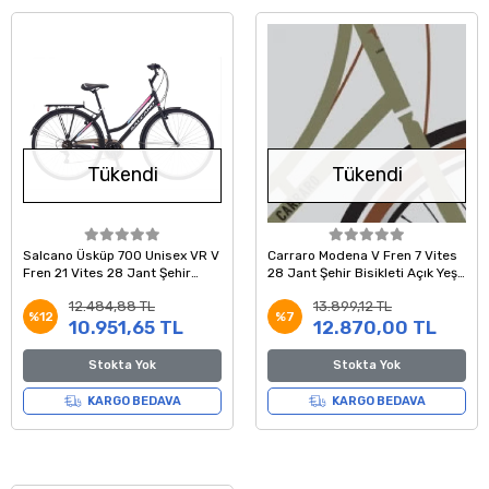
Tükendi
Tükendi
Salcano Üsküp 700 Unisex VR V
Carraro Modena V Fren 7 Vites
Fren 21 Vites 28 Jant Şehir
28 Jant Şehir Bisikleti Açık Yeşil
Bisikleti Siyah Kırmızı Mavi
Kahve 46 Kadro
12.484,88 TL
13.899,12 TL
%12
%7
10.951,65 TL
12.870,00 TL
Stokta Yok
Stokta Yok
KARGO BEDAVA
KARGO BEDAVA