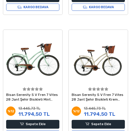
KARGO BEDAVA
KARGO BEDAVA
Bisan Serenity S V Fren 7 Vites
Bisan Serenity S V Fren 7 Vites
28 Jant Şehir Bisikleti Mint
28 Jant Şehir Bisikleti Krem
Yeşili Silver 46 Kadro
Silver 46 Kadro
13.445,73 TL
13.445,73 TL
%12
%12
11.794,50 TL
11.794,50 TL
Sepete Ekle
Sepete Ekle