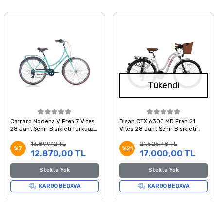
Tükendi
Carraro Modena V Fren 7 Vites
Bisan CTX 6300 MD Fren 21
28 Jant Şehir Bisikleti Turkuaz
Vites 28 Jant Şehir Bisikleti
Siyah Kahve 46 Kadro
Beyaz Kırmızı 18 Kadro
13.899,12 TL
21.525,48 TL
%7
%21
12.870,00 TL
17.000,00 TL
Stokta Yok
Stokta Yok
KARGO BEDAVA
KARGO BEDAVA