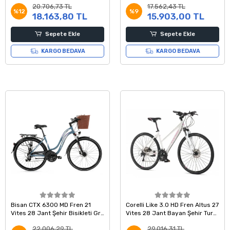
20.706,73 TL
17.562,43 TL
43 Kadro
%12
%9
18.163,80 TL
15.903,00 TL
Sepete Ekle
Sepete Ekle
KARGO BEDAVA
KARGO BEDAVA
Bisan CTX 6300 MD Fren 21
Corelli Like 3.0 HD Fren Altus 27
Vites 28 Jant Şehir Bisikleti Gri
Vites 28 Jant Bayan Şehir Tur
Pembe 18 Kadro
Bisikleti Beyaz Pembe 18 Kadro
22.006,29 TL
29.016,31 TL