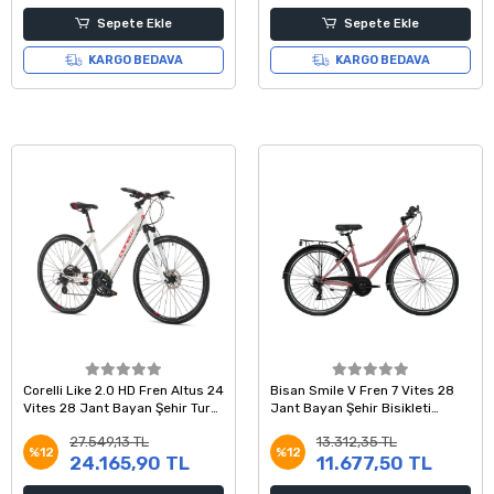
Sepete Ekle
Sepete Ekle
KARGO BEDAVA
KARGO BEDAVA
Corelli Like 2.0 HD Fren Altus 24
Bisan Smile V Fren 7 Vites 28
Vites 28 Jant Bayan Şehir Tur
Jant Bayan Şehir Bisikleti
Bisikleti Beyaz Kırmızı 18 Kadro
Pembe Silver 42 Kadro
27.549,13 TL
13.312,35 TL
%12
%12
24.165,90 TL
11.677,50 TL