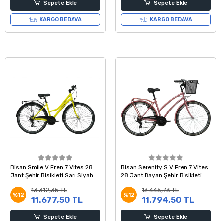
Sepete Ekle
Sepete Ekle
KARGO BEDAVA
KARGO BEDAVA
Bisan Smile V Fren 7 Vites 28
Bisan Serenity S V Fren 7 Vites
Jant Şehir Bisikleti Sarı Siyah
28 Jant Bayan Şehir Bisikleti
42 Kadro
Metalik Pembe Silver 46 Kadro
13.312,35 TL
13.445,73 TL
%12
%12
11.677,50 TL
11.794,50 TL
Sepete Ekle
Sepete Ekle