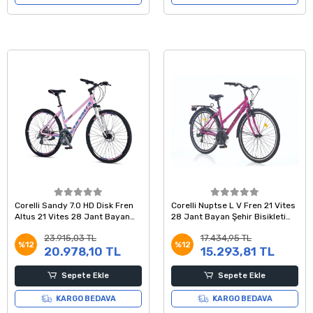
Corelli Sandy 7.0 HD Disk Fren
Corelli Nuptse L V Fren 21 Vites
Altus 21 Vites 28 Jant Bayan
28 Jant Bayan Şehir Bisikleti
Şehir Bisikleti Pembe Mavi 18
Pembe Siyah 18 Kadro
23.915,03 TL
17.434,95 TL
Kadro
%12
%12
20.978,10 TL
15.293,81 TL
Sepete Ekle
Sepete Ekle
KARGO BEDAVA
KARGO BEDAVA