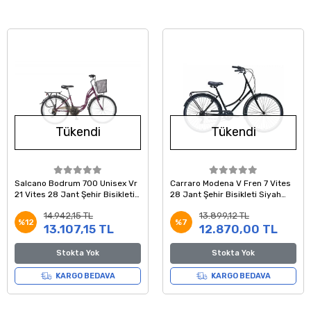
Tükendi
Tükendi
Salcano Bodrum 700 Unisex Vr
Carraro Modena V Fren 7 Vites
21 Vites 28 Jant Şehir Bisikleti
28 Jant Şehir Bisikleti Siyah
Pembe Beyaz 17 Kadro
Beyaz 46 Kadro
14.942,15 TL
13.899,12 TL
%12
%7
13.107,15 TL
12.870,00 TL
Stokta Yok
Stokta Yok
KARGO BEDAVA
KARGO BEDAVA