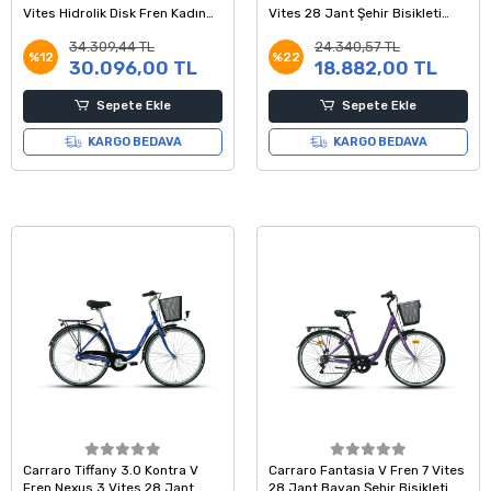
Vites Hidrolik Disk Fren Kadın
Vites 28 Jant Şehir Bisikleti
Şehir Tur Bisikleti Beyaz Pembe
Turkuaz Bordo 18 Kadro
34.309,44 TL
24.340,57 TL
%12
%22
30.096,00 TL
18.882,00 TL
Sepete Ekle
Sepete Ekle
KARGO BEDAVA
KARGO BEDAVA
Carraro Tiffany 3.0 Kontra V
Carraro Fantasia V Fren 7 Vites
Fren Nexus 3 Vites 28 Jant
28 Jant Bayan Şehir Bisikleti