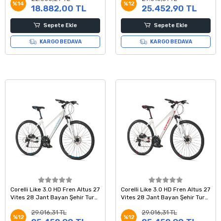
%14
%12
18.882,00 TL
25.452,90 TL
Sepete Ekle
Sepete Ekle
KARGO BEDAVA
KARGO BEDAVA
Corelli Like 3.0 HD Fren Altus 27
Corelli Like 3.0 HD Fren Altus 27
Vites 28 Jant Bayan Şehir Tur
Vites 28 Jant Bayan Şehir Tur
Bisikleti Beyaz Mavi 18 Kadro
Bisikleti Beyaz Kırmızı 18 Kadro
29.016,31 TL
29.016,31 TL
%12
%12