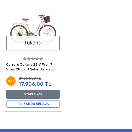
Tükendi
Carraro Juliana 28 V Fren 7
Vites 28 Jant Şehir Bisikleti
Beyaz Bej Kahve 43 Kadro
21.564,00 TL
%17
17.906,00 TL
Stokta Yok
KARGO BEDAVA