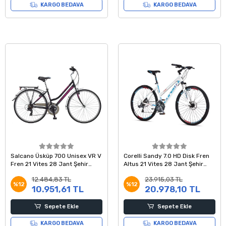
KARGO BEDAVA
KARGO BEDAVA
Salcano Üsküp 700 Unisex VR V
Corelli Sandy 7.0 HD Disk Fren
Fren 21 Vites 28 Jant Şehir
Altus 21 Vites 28 Jant Şehir
Bisikleti Yeşil Mavi Pembe
Bisikleti Beyaz Kırmızı 18 Kadro
12.484,83 TL
23.915,03 TL
%12
%12
10.951,61 TL
20.978,10 TL
Sepete Ekle
Sepete Ekle
KARGO BEDAVA
KARGO BEDAVA