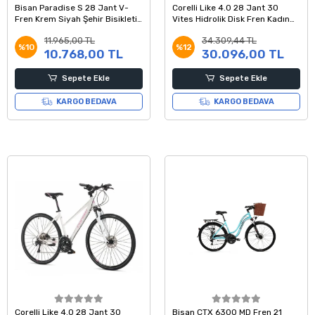
Bisan Paradise S 28 Jant V-
Corelli Like 4.0 28 Jant 30
Fren Krem Siyah Şehir Bisikleti
Vites Hidrolik Disk Fren Kadın
56 Kadro
Şehir Tur Bisikleti Beyaz Kırmızı
11.965,00 TL
34.309,44 TL
%10
%12
10.768,00 TL
30.096,00 TL
Sepete Ekle
Sepete Ekle
KARGO BEDAVA
KARGO BEDAVA
Corelli Like 4.0 28 Jant 30
Bisan CTX 6300 MD Fren 21