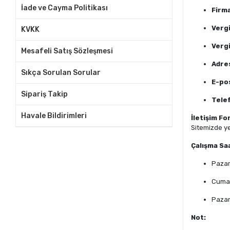
İade ve Cayma Politikası
Firm
Vergi
KVKK
Vergi
Mesafeli Satış Sözleşmesi
Adre
Sıkça Sorulan Sorular
E-po
Sipariş Takip
Tele
Havale Bildirimleri
İletişim Fo
Sitemizde ye
Çalışma Saa
Pazar
Cumar
Pazar
Not: