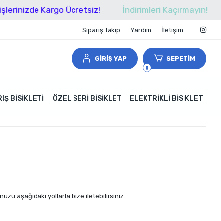
rinizde Kargo Ücretsiz!
İndirimleri Kaçırmayın!
Sipariş Takip
Yardım
İletişim
GİRİŞ YAP
SEPETİM
0
IŞ BISIKLETI
ÖZEL SERI BISIKLET
ELEKTRIKLI BISIKLET
uzu aşağıdaki yollarla bize iletebilirsiniz.