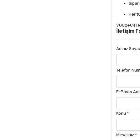
Sipari
Her tü
VGG2+C4 Ho
İletişim 
Adınız Soya
Telefon Nu
E-Posta Adr
Konu
*
Mesajınız
*