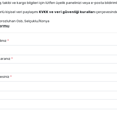
ş takibi ve kargo bilgileri için lütfen üyelik panelinizi veya e-posta bildiriml
rlü kişisel veri paylaşımı
KVKK ve veri güvenliği kuralları
çerçevesinde
rozluhan Osb, Selçuklu/Konya
Formu
dınız
*
maranız
*
esiniz
*