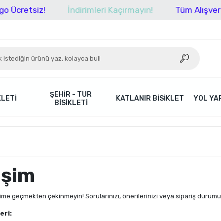
Ücretsiz!
İndirimleri Kaçırmayın!
Tüm Alışverişle
ŞEHIR - TUR
KLETI
KATLANIR BISIKLET
YOL YAR
BISIKLETI
işim
işime geçmekten çekinmeyin! Sorularınızı, önerilerinizi veya sipariş durumun
eri: