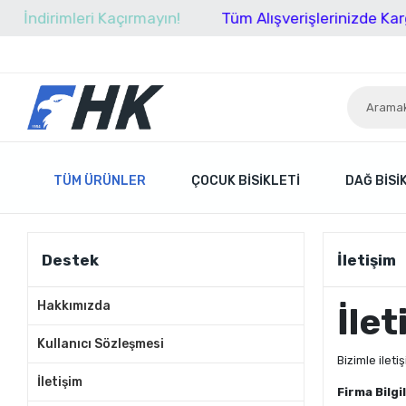
İndirimleri Kaçırmayın!
Tüm Alışverişlerinizde Kargo 
TÜM ÜRÜNLER
ÇOCUK BISIKLETI
DAĞ BISI
Destek
İletişim
Hakkımızda
İlet
Kullanıcı Sözleşmesi
Bizimle ilet
İletişim
Firma Bilgil