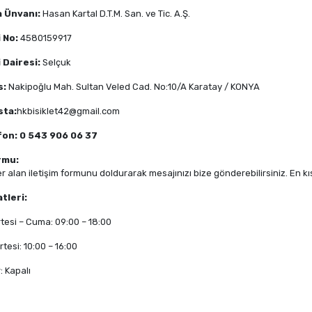
a Ünvanı:
Hasan Kartal D.T.M. San. ve Tic. A.Ş.
 No:
4580159917
 Dairesi:
Selçuk
s:
Nakipoğlu Mah. Sultan Veled Cad. No:10/A Karatay / KONYA
sta:
hkbisiklet42@gmail.com
fon: 0 543 906 06 37
rmu:
r alan iletişim formunu doldurarak mesajınızı bize gönderebilirsiniz. En 
tleri:
tesi – Cuma: 09:00 – 18:00
tesi: 10:00 – 16:00
: Kapalı