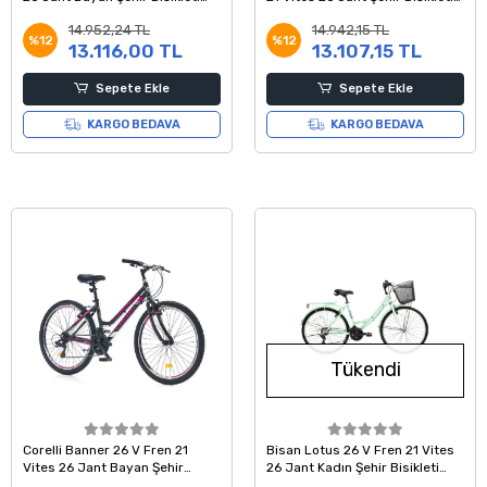
Siyah Fuşya 16 Kadro
Siyah Kırmızı Gri 16 Kadro
14.952,24 TL
14.942,15 TL
%12
%12
13.116,00 TL
13.107,15 TL
Sepete Ekle
Sepete Ekle
KARGO BEDAVA
KARGO BEDAVA
Tükendi
Corelli Banner 26 V Fren 21
Bisan Lotus 26 V Fren 21 Vites
Vites 26 Jant Bayan Şehir
26 Jant Kadın Şehir Bisikleti
Bisikleti Siyah Fuşya
Mint Yeşili Beyaz 44 Kadro