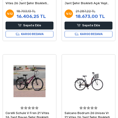
Vites 26 Jant Şehir Bisikleti
Jant Şehir Bisikleti Açık Yeşil
Siyah Gümüş
Beyaz Lila 44 Kadro
18.703,13 TL
21.287,22 TL
%12
%12
16.406,25 TL
18.673,00 TL
Sepete Ekle
Sepete Ekle
KARGO BEDAVA
KARGO BEDAVA
Corelli Schule V Fren 21 Vites
Salcano Bodrum 26 Unisex Vr
26 Jant Bayan Şehir Bisikleti
21 Vites 26 Jant Şehir Bisikleti