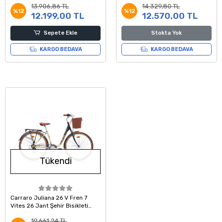
13.906,86 TL
14.329,80 TL
%12
%12
12.199,00 TL
12.570,00 TL
Sepete Ekle
Stokta Yok
KARGO BEDAVA
KARGO BEDAVA
Tükendi
Carraro Juliana 26 V Fren 7
Vites 26 Jant Şehir Bisikleti
Siyah Bej Kahve 43 Kadro
19.661,24 TL