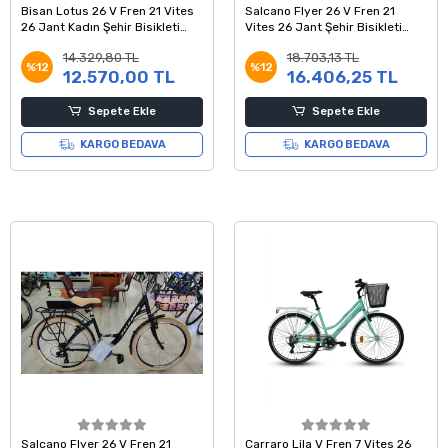
Bisan Lotus 26 V Fren 21 Vites
Salcano Flyer 26 V Fren 21
26 Jant Kadın Şehir Bisikleti
Vites 26 Jant Şehir Bisikleti
Mercan Beyaz 44 Kadro
Turkuaz Gümüş
14.329,80 TL
18.703,13 TL
%12
%12
12.570,00 TL
16.406,25 TL
Sepete Ekle
Sepete Ekle
KARGO BEDAVA
KARGO BEDAVA
Salcano Flyer 26 V Fren 21
Carraro Lila V Fren 7 Vites 26