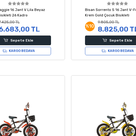
aggie 16 Jant V Lila Beyaz
Bisan Sorrento S 16 Jant V-F
sikleti 26 Kadro
Krem Gold Çocuk Bisikleti
7.425,00 TL
9.805,00 TL
%10
6.683,00 TL
8.825,00 T
Sepete Ekle
Sepete Ekle
KARGO BEDAVA
KARGO BEDAVA