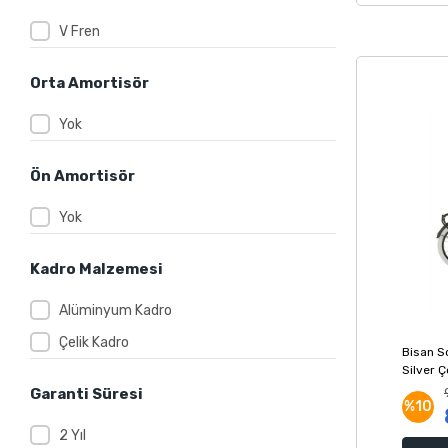
V Fren
Orta Amortisör
Yok
Ön Amortisör
Yok
Kadro Malzemesi
Alüminyum Kadro
Çelik Kadro
Bisan So
Silver Ç
Garanti Süresi
%10
2 Yıl