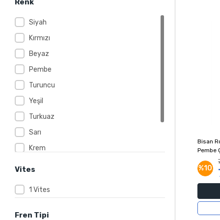
Renk
Siyah
Kırmızı
Beyaz
Pembe
Turuncu
Yeşil
Turkuaz
Sarı
Bisan Ro
Krem
Pembe Ç
Lila
%10
Vites
Mavi
1 Vites
Fren Tipi