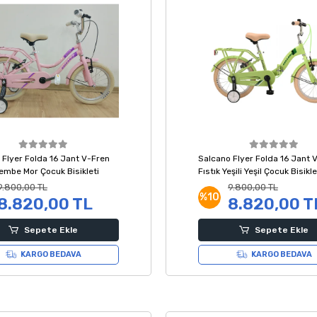
 Flyer Folda 16 Jant V-Fren
Salcano Flyer Folda 16 Jant 
embe Mor Çocuk Bisikleti
Fıstık Yeşili Yeşil Çocuk Bisikle
9.800,00 TL
9.800,00 TL
%10
8.820,00 TL
8.820,00 T
Sepete Ekle
Sepete Ekle
KARGO BEDAVA
KARGO BEDAVA