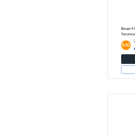
Bisan Fl
Turuncu 
%10