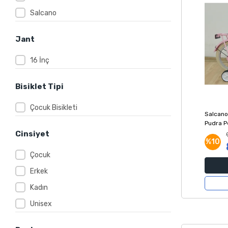
Salcano
Jant
16 İnç
Bisiklet Tipi
Çocuk Bisikleti
Salcano
Pudra P
Cinsiyet
%10
Çocuk
Erkek
Kadın
Unisex