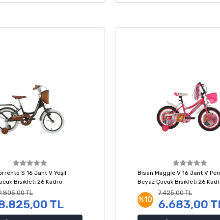
rrento S 16 Jant V Yeşil
Bisan Maggie V 16 Jant V Pe
ocuk Bisikleti 26 Kadro
Beyaz Çocuk Bisikleti 26 Kad
9.805,00 TL
7.425,00 TL
%10
8.825,00 TL
6.683,00 T