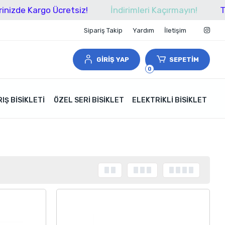
argo Ücretsiz!
İndirimleri Kaçırmayın!
Tüm Alışv
Sipariş Takip
Yardım
İletişim
GİRİŞ YAP
SEPETİM
0
IŞ BISIKLETI
ÖZEL SERI BISIKLET
ELEKTRIKLI BISIKLET