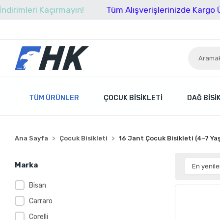
ri Kaçırmayın!
Tüm Alışverişlerinizde Kargo Ücretsiz!
TÜM ÜRÜNLER
ÇOCUK BISIKLETI
DAĞ BISI
Ana Sayfa
Çocuk Bisikleti
16 Jant Çocuk Bisikleti (4-7 Ya
Marka
Bisan
Carraro
Corelli