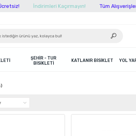
İndirimleri Kaçırmayın!
Tüm Alışverişlerinizde K
ŞEHIR - TUR
KLETI
KATLANIR BISIKLET
YOL YAR
BISIKLETI
ş)