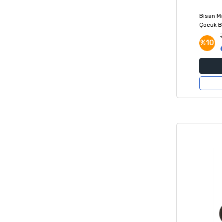
Bisan M
Çocuk Bi
%10