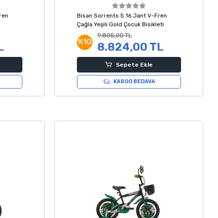
ren
Bisan Sorrento S 16 Jant V-Fren
Çağla Yeşili Gold Çocuk Bisikleti
9.805,00 TL
%10
L
8.824,00 TL
Sepete Ekle
KARGO BEDAVA