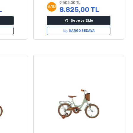
9.805,00 TL
%10
L
8.825,00 TL
Sepete Ekle
KARGO BEDAVA