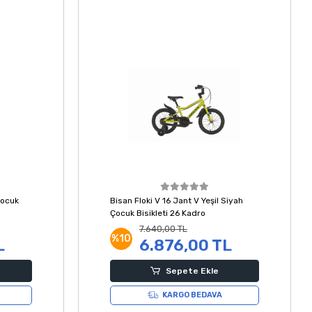
Çocuk
Bisan Floki V 16 Jant V Yeşil Siyah
Çocuk Bisikleti 26 Kadro
7.640,00 TL
%10
L
6.876,00 TL
Sepete Ekle
KARGO BEDAVA