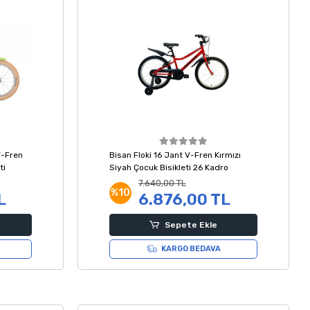
V-Fren
Bisan Floki 16 Jant V-Fren Kırmızı
ti
Siyah Çocuk Bisikleti 26 Kadro
7.640,00 TL
%10
L
6.876,00 TL
Sepete Ekle
KARGO BEDAVA