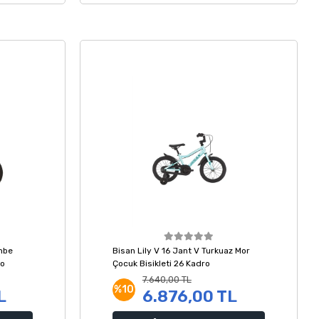
mbe
Bisan Lily V 16 Jant V Turkuaz Mor
ro
Çocuk Bisikleti 26 Kadro
7.640,00 TL
%10
L
6.876,00 TL