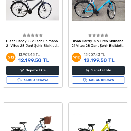
Bisan Hardy-S V Fren Shimano
Bisan Hardy-S V Fren Shimano
21 Vites 28 Jant Şehir Bisikleti
21 Vites 28 Jant Şehir Bisikleti
Gri Siyah 56 Kadro
Mavi Siyah 56 Kadro
13.907,43 TL
13.907,43 TL
%12
%12
12.199,50 TL
12.199,50 TL
Sepete Ekle
Sepete Ekle
KARGO BEDAVA
KARGO BEDAVA