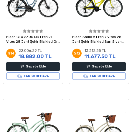
Bisan CTX 6300 MD Fren 21
Bisan Smile V Fren 7 Vites 28
Vites 28 Jant Şehir Bisikleti Gri
Jant Şehir Bisikleti Sarı Siyah
Pembe 18 Kadro
42 Kadro
22.006,29 TL
13.312,35 TL
%14
%12
18.882,00 TL
11.677,50 TL
Sepete Ekle
Sepete Ekle
KARGO BEDAVA
KARGO BEDAVA