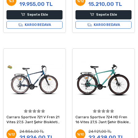
%3
%12
19.955,00 TL
15.210,00 TL
Sepete Ekle
Sepete Ekle
KARGO BEDAVA
KARGO BEDAVA
Carraro Sportive 721 V Fren 21
Carraro Sportive 724 HD Fren
Vites 27,5 Jant Şehir Bisikleti
16 Vites 27,5 Jant Şehir Bisikleti
Mavi Mor Yeşil Turkuaz 46 Kadro
Deniz Mavi 51 Kadro
24.856,00 TL
24.921,00 TL
%12
%10
21.926,00 TL
22.428,00 TL