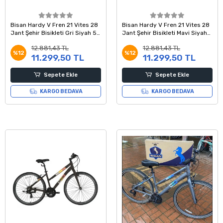
Bisan Hardy V Fren 21 Vites 28
Bisan Hardy V Fren 21 Vites 28
Jant Şehir Bisikleti Gri Siyah 56
Jant Şehir Bisikleti Mavi Siyah
Kadro
56 Kadro
12.881,43 TL
12.881,43 TL
%12
%12
11.299,50 TL
11.299,50 TL
Sepete Ekle
Sepete Ekle
KARGO BEDAVA
KARGO BEDAVA