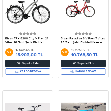
Bisan TRX 8200 City V Fren 21
Bisan Paradise S V Fren 7 Vites
Vites 28 Jant Şehir Bisikleti
28 Jant Şehir Bisikleti Kırmızı
Açık Metalik Gri Beyaz 45 Kadro
Gri 54 Kadro
17.562,43 TL
12.276,09 TL
%9
%12
15.903,00 TL
10.768,50 TL
Sepete Ekle
Sepete Ekle
KARGO BEDAVA
KARGO BEDAVA