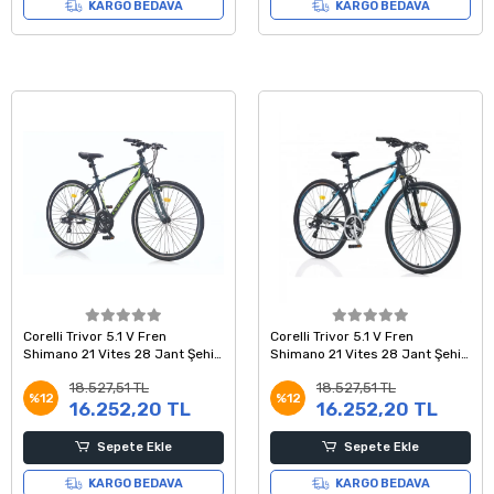
KARGO BEDAVA
KARGO BEDAVA
Corelli Trivor 5.1 V Fren
Corelli Trivor 5.1 V Fren
Shimano 21 Vites 28 Jant Şehir
Shimano 21 Vites 28 Jant Şehir
Tur Bisikleti Koyu Gri Yeşil
Tur Bisikleti Koyu Gri Mavi
18.527,51 TL
18.527,51 TL
Beyaz 18 Kadro
Beyaz 18 Kadro
%12
%12
16.252,20 TL
16.252,20 TL
Sepete Ekle
Sepete Ekle
KARGO BEDAVA
KARGO BEDAVA