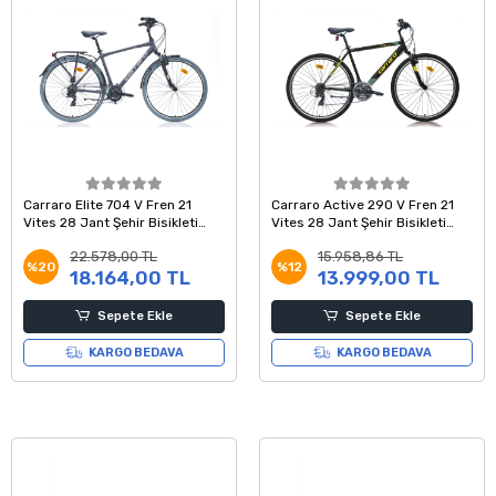
Carraro Elite 704 V Fren 21
Carraro Active 290 V Fren 21
Vites 28 Jant Şehir Bisikleti
Vites 28 Jant Şehir Bisikleti
Antrasit Gri Krom 48 Kadro
Siyah Sarı Yeşil 52 Kadro
22.578,00 TL
15.958,86 TL
%20
%12
18.164,00 TL
13.999,00 TL
Sepete Ekle
Sepete Ekle
KARGO BEDAVA
KARGO BEDAVA