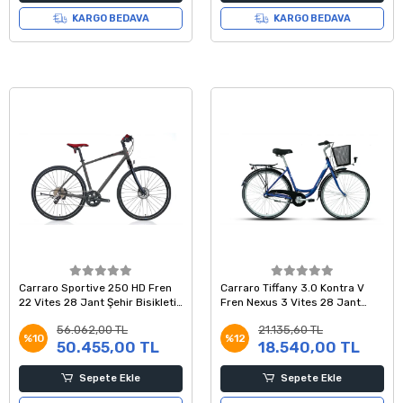
KARGO BEDAVA
KARGO BEDAVA
Carraro Sportive 250 HD Fren
Carraro Tiffany 3.0 Kontra V
22 Vites 28 Jant Şehir Bisikleti
Fren Nexus 3 Vites 28 Jant
Antrasit Siyah Kırmızı 51 Kadro
Şehir Bisikleti Kırmızı Mor Mavi
56.062,00 TL
21.135,60 TL
50 Kadro
%10
%12
50.455,00 TL
18.540,00 TL
Sepete Ekle
Sepete Ekle