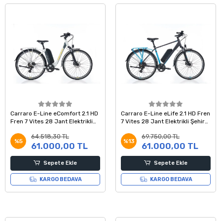
Carraro E-Line eComfort 2.1 HD
Carraro E-Line eLife 2.1 HD Fren
Fren 7 Vites 28 Jant Elektrikli
7 Vites 28 Jant Elektrikli Şehir
Şehir Bisikleti Mat Storm Gri 47
Bisikleti Antrasit Mavi Siyah 52
64.518,30 TL
69.750,00 TL
Kadro
Kadro
%5
%13
61.000,00 TL
61.000,00 TL
Sepete Ekle
Sepete Ekle
KARGO BEDAVA
KARGO BEDAVA