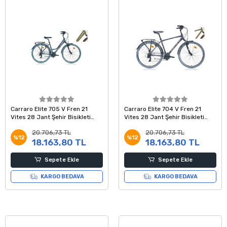
Carraro Elite 705 V Fren 21
Carraro Elite 704 V Fren 21
Vites 28 Jant Şehir Bisikleti
Vites 28 Jant Şehir Bisikleti
Metalik Açık Yeşil Kahve Bakır
Metalik Açık Yeşil Kahve Bakır
20.706,73 TL
20.706,73 TL
43 Kadro
52 Kadro
%12
%12
18.163,80 TL
18.163,80 TL
Sepete Ekle
Sepete Ekle
KARGO BEDAVA
KARGO BEDAVA