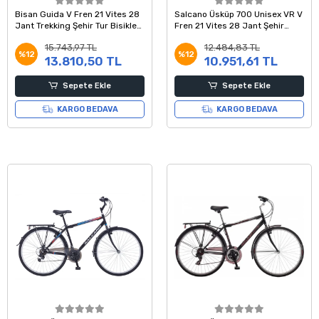
Bisan Guida V Fren 21 Vites 28
Salcano Üsküp 700 Unisex VR V
Jant Trekking Şehir Tur Bisikleti
Fren 21 Vites 28 Jant Şehir
Lacivert Gri 52 Kadro
Bisikleti Yeşil Mavi Pembe
15.743,97 TL
12.484,83 TL
%12
%12
13.810,50 TL
10.951,61 TL
Sepete Ekle
Sepete Ekle
KARGO BEDAVA
KARGO BEDAVA