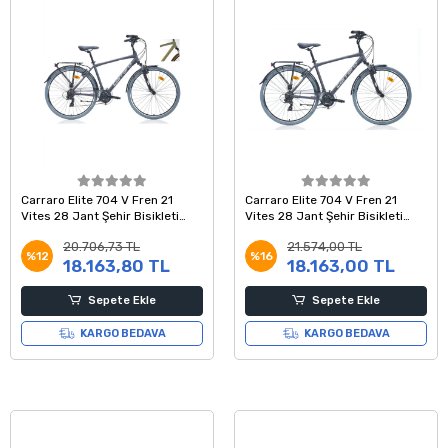
Carraro Elite 704 V Fren 21
Carraro Elite 704 V Fren 21
Vites 28 Jant Şehir Bisikleti
Vites 28 Jant Şehir Bisikleti
Metalik Açık Yeşil Kahve Bakır
Antrasit Gri Krom 52 Kadro
20.706,73 TL
21.574,00 TL
48 Kadro
%12
%16
18.163,80 TL
18.163,00 TL
Sepete Ekle
Sepete Ekle
KARGO BEDAVA
KARGO BEDAVA