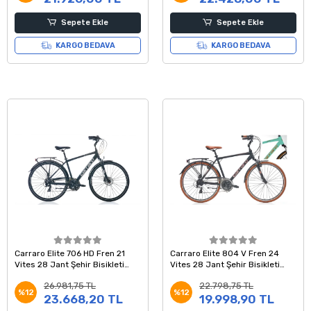
Sepete Ekle
Sepete Ekle
KARGO BEDAVA
KARGO BEDAVA
Carraro Elite 706 HD Fren 21
Carraro Elite 804 V Fren 24
Vites 28 Jant Şehir Bisikleti
Vites 28 Jant Şehir Bisikleti
Siyah Gri Krom 52 Kadro
Turkuaz Kahve 52 Kadro
26.981,75 TL
22.798,75 TL
%12
%12
23.668,20 TL
19.998,90 TL