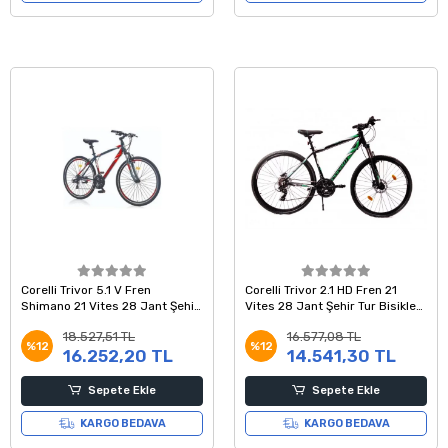
Corelli Trivor 5.1 V Fren
Corelli Trivor 2.1 HD Fren 21
Shimano 21 Vites 28 Jant Şehir
Vites 28 Jant Şehir Tur Bisikleti
Tur Bisikleti Koyu Gri Kırmızı
Koyu Gri Yeşil Beyaz 18 Kadro
18.527,51 TL
16.577,08 TL
Beyaz 18 Kadro
%12
%12
16.252,20 TL
14.541,30 TL
Sepete Ekle
Sepete Ekle
KARGO BEDAVA
KARGO BEDAVA