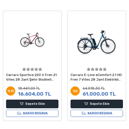
Carraro Sportive 220 V Fren 21
Carraro E-Line eComfort 2.1 HD
Vites 28 Jant Şehir Bisikleti
Fren 7 Vites 28 Jant Elektrikli
Krom Kırmızı Siyah 46 Kadro
Şehir Bisikleti Mat Navy Mavi 52
18.449,00 TL
64.518,30 TL
Kadro
%10
%5
16.604,00 TL
61.000,00 TL
Sepete Ekle
Sepete Ekle
KARGO BEDAVA
KARGO BEDAVA