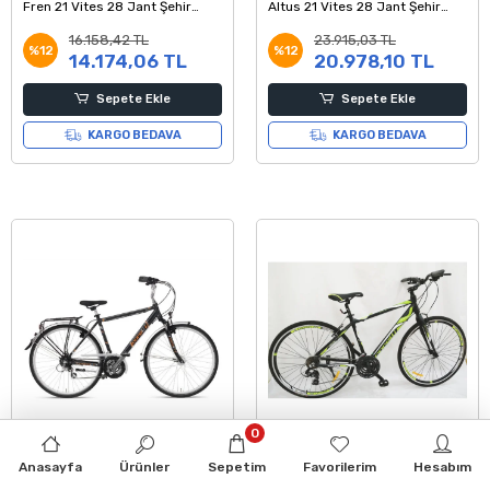
Fren 21 Vites 28 Jant Şehir
Altus 21 Vites 28 Jant Şehir
Bisikleti Bordo Beyaz 19 Kadro
Bisikleti Beyaz Kırmızı 18 Kadro
16.158,42 TL
23.915,03 TL
%12
%12
14.174,06 TL
20.978,10 TL
Sepete Ekle
Sepete Ekle
KARGO BEDAVA
KARGO BEDAVA
0
Corelli Forista V Fren 24 Vites
Corelli Trivor 1.0 V Fren 21 Vites
Anasayfa
Ürünler
Sepetim
Favorilerim
Hesabım
28 Jant Şehir Bisikleti Koyu Gri
28 Jant Şehir Bisikleti Koyu Gri