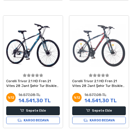
Corelli Trivor 2.1 HD Fren 21
Corelli Trivor 2.1 HD Fren 21
Vites 28 Jant Şehir Tur Bisikleti
Vites 28 Jant Şehir Tur Bisikleti
Koyu Gri Mavi Beyaz 18 Kadro
Koyu Gri Kırmızı Beyaz 18 Kadro
16.577,08 TL
16.577,08 TL
%12
%12
14.541,30 TL
14.541,30 TL
Sepete Ekle
Sepete Ekle
KARGO BEDAVA
KARGO BEDAVA