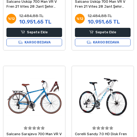
Salcano Üsküp 700 Man VR V
Salcano Üsküp 700 Man VR V
Fren 21 Vites 28 Jant Şehir
Fren 21 Vites 28 Jant Şehir
Bisikleti Siyah Kırmızı Mavi
Bisikleti Yeşil Gri Siyah
12.484,88 TL
12.484,88 TL
%12
%12
10.951,65 TL
10.951,65 TL
Sepete Ekle
Sepete Ekle
KARGO BEDAVA
KARGO BEDAVA
Salcano Sarajevo 700 Man VR V
Corelli Sandy 7.0 HD Disk Fren