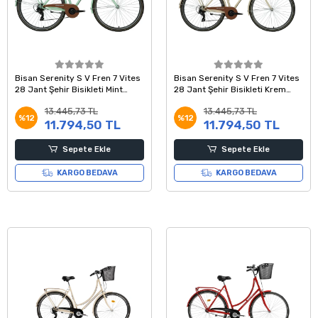
Bisan Serenity S V Fren 7 Vites
Bisan Serenity S V Fren 7 Vites
28 Jant Şehir Bisikleti Mint
28 Jant Şehir Bisikleti Krem
Yeşili Silver 46 Kadro
Silver 46 Kadro
13.445,73 TL
13.445,73 TL
%12
%12
11.794,50 TL
11.794,50 TL
Sepete Ekle
Sepete Ekle
KARGO BEDAVA
KARGO BEDAVA