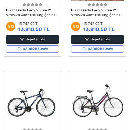
Bisan Guida Lady V Fren 21
Bisan Guida Lady V Fren 21
Vites 28 Jant Trekking Şehir Tur
Vites 28 Jant Trekking Şehir Tur
Bisikleti Mat Siyah Sarı 45
Bisikleti Metalik Gri Mavi 45
15.743,97 TL
15.743,97 TL
Kadro
Kadro
%12
%12
13.810,50 TL
13.810,50 TL
Sepete Ekle
Sepete Ekle
KARGO BEDAVA
KARGO BEDAVA