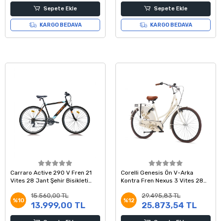
Sepete Ekle
Sepete Ekle
KARGO BEDAVA
KARGO BEDAVA
Carraro Active 290 V Fren 21
Corelli Genesis Ön V-Arka
Vites 28 Jant Şehir Bisikleti
Kontra Fren Nexus 3 Vites 28
Siyah Turuncu Mavi 49 Kadro
Jant Şehir Bisikleti Krem Kahve
15.560,00 TL
29.495,83 TL
20 Kadro
%10
%12
13.999,00 TL
25.873,54 TL