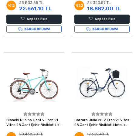
25.833,65 TL
24.340,57 TL
%12
%22
22.661,10 TL
18.882,00 TL
Sepete Ekle
Sepete Ekle
KARGO BEDAVA
KARGO BEDAVA
Bianchi Rubino Gent V Fren 21
Carraro Julio 28 V Fren 21 Vites
Vites 28 Jant Şehir Bisikleti LK
28 Jant Şehir Bisikleti Metalik
Celeste 47 Kadro
Mavi 46 Kadro
20.468,70 TL
17.339,40 TL