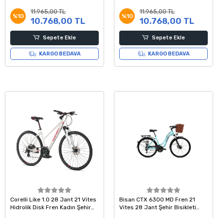
Bisikleti 56 Kadro
56 Kadro
11.965,00 TL
11.965,00 TL
%10
%10
10.768,00 TL
10.768,00 TL
Sepete Ekle
Sepete Ekle
KARGO BEDAVA
KARGO BEDAVA
Corelli Like 1.0 28 Jant 21 Vites
Bisan CTX 6300 MD Fren 21
Hidrolik Disk Fren Kadın Şehir
Vites 28 Jant Şehir Bisikleti
Tur Bisikleti Gri Kırmızı
Turkuaz Bordo 18 Kadro