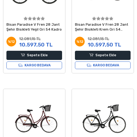
Bisan Paradise V Fren 28 Jant
Bisan Paradise V Fren 28 Jant
Şehir Bisikleti Yeşil Gri 54 Kadro
Şehir Bisikleti Krem Gri 54
Kadro
12.081,15 TL
12.081,15 TL
%12
%12
10.597,50 TL
10.597,50 TL
Sepete Ekle
Sepete Ekle
KARGO BEDAVA
KARGO BEDAVA