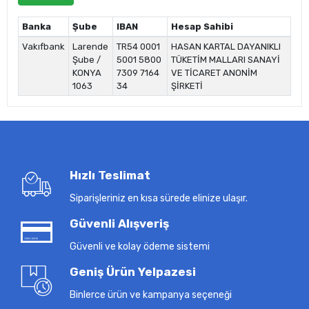
Banka
Şube
IBAN
Hesap Sahibi
Vakıfbank
Larende
TR54 0001
HASAN KARTAL DAYANIKLI
Şube /
5001 5800
TÜKETİM MALLARI SANAYİ
KONYA
7309 7164
VE TİCARET ANONİM
1063
34
ŞİRKETİ
Hızlı Teslimat
Siparişleriniz en kısa sürede elinize ulaşır.
Güvenli Alışveriş
Güvenli ve kolay ödeme sistemi
Geniş Ürün Yelpazesi
Binlerce ürün ve kampanya seçeneği