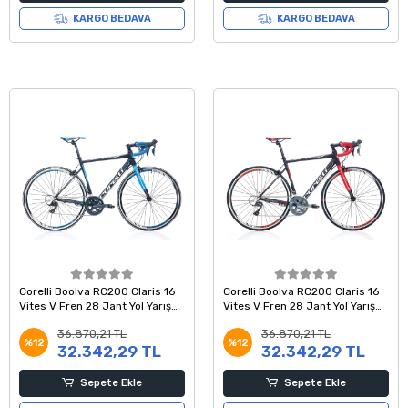
KARGO BEDAVA
KARGO BEDAVA
Corelli Boolva RC200 Claris 16
Corelli Boolva RC200 Claris 16
Vites V Fren 28 Jant Yol Yarış
Vites V Fren 28 Jant Yol Yarış
Bisikleti Siyah Mavi Beyaz 54
Bisikleti Siyah Kırmızı Beyaz 54
36.870,21 TL
36.870,21 TL
Kadro
Kadro
%12
%12
32.342,29 TL
32.342,29 TL
Sepete Ekle
Sepete Ekle