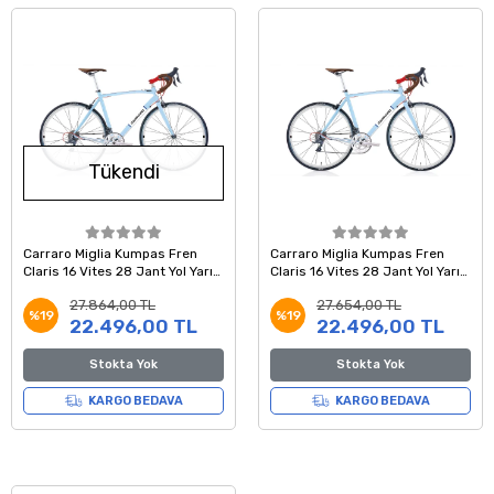
Tükendi
Carraro Miglia Kumpas Fren
Carraro Miglia Kumpas Fren
Claris 16 Vites 28 Jant Yol Yarış
Claris 16 Vites 28 Jant Yol Yarış
Bisikleti Açık Mavi Beyaz 52
Bisikleti Açık Mavi Beyaz 54
27.864,00 TL
27.654,00 TL
Kadro
Kadro
%19
%19
22.496,00 TL
22.496,00 TL
Stokta Yok
Stokta Yok
KARGO BEDAVA
KARGO BEDAVA