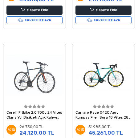
Sepete Ekle
Sepete Ekle
KARGO BEDAVA
KARGO BEDAVA
Corelli Fitbike 2.0 700c 24 Vites
Carraro Race 042C Aero
Claris Yol Bisikleti Açık Kahve
Kumpas Fren Sora 18 Vites 28
Turuncu
Jant Yol Yarış Bisikleti Turkuaz
26.750,00 TL
51.985,00 TL
Siyah 54 Kadro
%10
%13
24.120,00 TL
45.261,00 TL