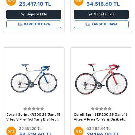
%12
%12
23.417,10 TL
34.518,60 TL
Sepete Ekle
Sepete Ekle
KARGO BEDAVA
KARGO BEDAVA
Corelli Sprint KR300 28 Jant 18
Corelli Sprint KR200 28 Jant 16
Vites V Fren Yol Yarış Bisikleti
Vites V Fren Yol Yarış Bisikleti
Beyaz Mavi Gri 54 Kadro
52 Kadro Beyaz Kırmızı Gri
39.351,20 TL
33.283,44 TL
%12
%12
34.518,60 TL
29.196,00 TL