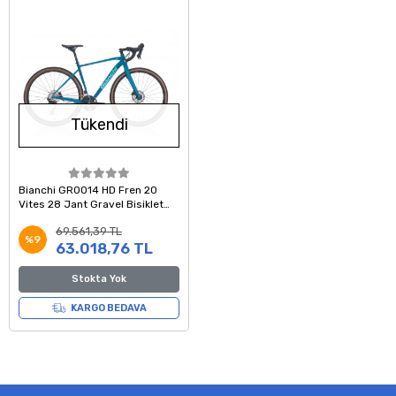
Tükendi
Bianchi GR0014 HD Fren 20
Vites 28 Jant Gravel Bisiklet
Petrol Celeste 50 Kadro
69.561,39 TL
%9
63.018,76 TL
Stokta Yok
KARGO BEDAVA