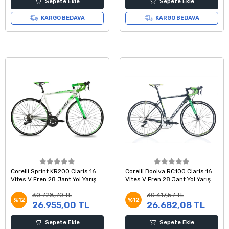
Sepete Ekle
Sepete Ekle
KARGO BEDAVA
KARGO BEDAVA
Corelli Sprint KR200 Claris 16
Corelli Boolva RC100 Claris 16
Vites V Fren 28 Jant Yol Yarış
Vites V Fren 28 Jant Yol Yarış
Bisikleti Beyaz Yeşil 54 Kadro
Bisikleti Siyah Yeşil Beyaz 54
30.728,70 TL
30.417,57 TL
Kadro
%12
%12
26.955,00 TL
26.682,08 TL
Sepete Ekle
Sepete Ekle