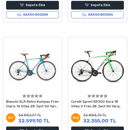
Sepete Ekle
Sepete Ekle
KARGO BEDAVA
KARGO BEDAVA
Bianchi SLR Retro Kumpas Fren
Corelli Sprint KR300 Sora 18
Claris 16 Vites 28 Jant Yol Yarış
Vites V Fren 28 Jant Yol Yarış
Bisikleti Celeste 51 Kadro
Bisikleti Beyaz Yeşil 54 Kadro
34.882,97 TL
36.884,70 TL
%7
%12
32.599,10 TL
32.355,00 TL