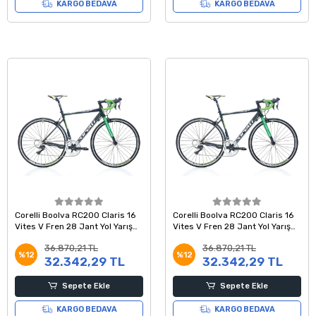
KARGO BEDAVA
KARGO BEDAVA
Corelli Boolva RC200 Claris 16
Corelli Boolva RC200 Claris 16
Vites V Fren 28 Jant Yol Yarış
Vites V Fren 28 Jant Yol Yarış
Bisikleti Siyah Yeşil Beyaz 54
Bisikleti Siyah Yeşil Beyaz 48
36.870,21 TL
36.870,21 TL
Kadro
Kadro
%12
%12
32.342,29 TL
32.342,29 TL
Sepete Ekle
Sepete Ekle
KARGO BEDAVA
KARGO BEDAVA