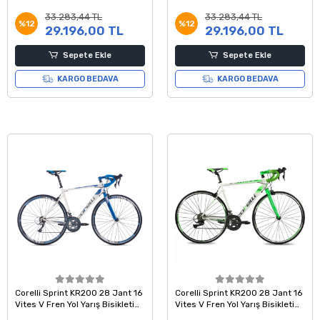
Kadro Beyaz Kırmızı Gri
Kadro Beyaz Kırmızı Gri
33.283,44 TL
33.283,44 TL
%12
%12
29.196,00 TL
29.196,00 TL
Sepete Ekle
Sepete Ekle
KARGO BEDAVA
KARGO BEDAVA
Corelli Sprint KR200 28 Jant 16
Corelli Sprint KR200 28 Jant 16
Vites V Fren Yol Yarış Bisikleti
Vites V Fren Yol Yarış Bisikleti
Beyaz Mavi Gri 45 Kadro
52 Kadro Beyaz Yeşil Gri