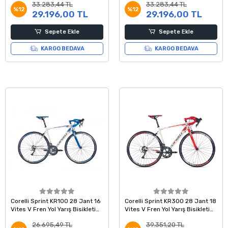
33.283,44 TL
33.283,44 TL
%12
%12
29.196,00 TL
29.196,00 TL
Sepete Ekle
Sepete Ekle
KARGO BEDAVA
KARGO BEDAVA
Corelli Sprint KR100 28 Jant 16
Corelli Sprint KR300 28 Jant 18
Vites V Fren Yol Yarış Bisikleti
Vites V Fren Yol Yarış Bisikleti
Beyaz Mavi Gri 45 Kadro
Beyaz Kırmızı Gri 54 Kadro
26.695,49 TL
39.351,20 TL