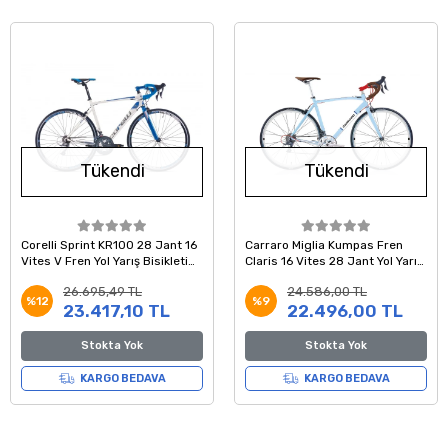
Tükendi
Tükendi
Corelli Sprint KR100 28 Jant 16
Carraro Miglia Kumpas Fren
Vites V Fren Yol Yarış Bisikleti
Claris 16 Vites 28 Jant Yol Yarış
Beyaz Mavi Gri 48 Kadro
Bisikleti Açık Mavi Beyaz 48
26.695,49 TL
24.586,00 TL
Kadro
%12
%9
23.417,10 TL
22.496,00 TL
Stokta Yok
Stokta Yok
KARGO BEDAVA
KARGO BEDAVA