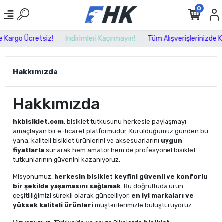
0
e Kargo Ücretsiz!
İndirimleri Kaçırmayın!
Tüm Alışverişlerinizde K
Hakkımızda
Hakkımızda
hkbisiklet.com
, bisiklet tutkusunu herkesle paylaşmayı
amaçlayan bir e-ticaret platformudur. Kurulduğumuz günden bu
yana, kaliteli bisiklet ürünlerini ve aksesuarlarını
uygun
fiyatlarla
sunarak hem amatör hem de profesyonel bisiklet
tutkunlarının güvenini kazanıyoruz.
Misyonumuz,
herkesin bisiklet keyfini güvenli ve konforlu
bir şekilde yaşamasını sağlamak
. Bu doğrultuda ürün
çeşitliliğimizi sürekli olarak güncelliyor,
en iyi markaları ve
yüksek kaliteli ürünleri
müşterilerimizle buluşturuyoruz.