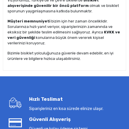
Vizyonumuz, Türkiye’de ve çevre ülkelerde
bisiklet
alışverişinde güvenilir bir öncü platform
olmak ve bisiklet
sporunun yaygınlaşmasına katkıda bulunmaktır.
Müşteri memnuniyeti
bizim için her zaman önceliklidir.
Sorularınıza hızlı yanıt veriyor, siparişlerinizin zamanında ve
eksiksiz bir şekilde teslim edilmesini sağlıyoruz. Ayrıca
KVKK ve
veri güvenliği
konularına büyük önem vererek kişisel
verilerinizi koruyoruz.
Bizimle bisiklet yolculuğunuza güvenle devam edebilir, en iyi
ürünlere ve bilgilere hızlıca ulaşabilirsiniz.
Hızlı Teslimat
Siparişleriniz en kısa sürede elinize ulaşır.
Güvenli Alışveriş
Güvenli ve kolay ödeme sistemi