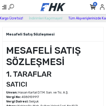
0
Kargo Ücretsiz!
İndirimleri Kaçırmayın!
Tüm Alışverişlerinizde Kar
Mesafeli Satış Sözleşmesi
MESAFELİ SATIŞ
SÖZLEŞMESİ
1. TARAFLAR
SATICI
Unvan:
Hasan Kartal D.T.M. San. ve Tic. A.Ş.
Vergi No:
4580159917
Vergi Dairesi:
Selçuk
Adres:
Nakipoğlu Mah. Sultan Veled Cad. No:10/A