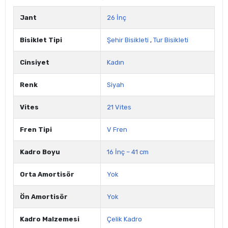
Jant
26 İnç
Bisiklet Tipi
Şehir Bisikleti
,
Tur Bisikleti
Cinsiyet
Kadın
Renk
Siyah
Vites
21 Vites
Fren Tipi
V Fren
Kadro Boyu
16 İnç – 41 cm
Orta Amortisör
Yok
Ön Amortisör
Yok
Kadro Malzemesi
Çelik Kadro