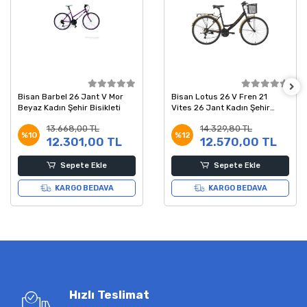
Bisan Barbel 26 Jant V Mor
Bisan Lotus 26 V Fren 21
Beyaz Kadın Şehir Bisikleti
Vites 26 Jant Kadın Şehir
Bisikleti Mat Siyah Gold 44
13.668,00 TL
14.329,80 TL
Kadro
%10
%12
12.301,00 TL
12.570,00 TL
Sepete Ekle
Sepete Ekle
KARGO BEDAVA
KARGO BEDAVA
Hızlı Teslimat