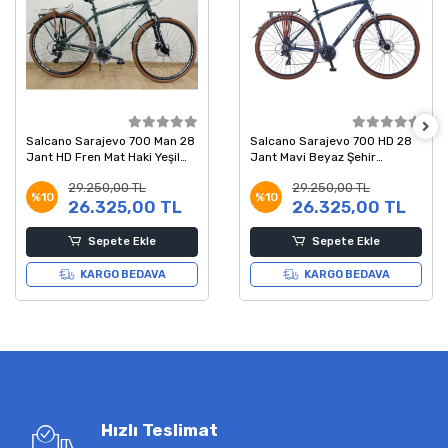
Salcano Sarajevo 700 Man 28
Salcano Sarajevo 700 HD 28
Jant HD Fren Mat Haki Yeşil
Jant Mavi Beyaz Şehir
Beyaz Şehir Bisikleti 19 Kadro
Bisikleti 48 Kadro
29.250,00 TL
29.250,00 TL
%10
%10
26.325,00 TL
26.325,00 TL
Sepete Ekle
Sepete Ekle
KARGO BEDAVA
KARGO BEDAVA
Hızlı Teslimat