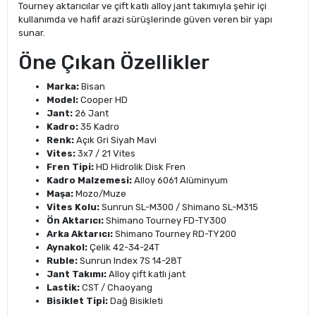
Tourney aktarıcılar ve çift katlı alloy jant takımıyla şehir içi
kullanımda ve hafif arazi sürüşlerinde güven veren bir yapı
sunar.
Öne Çıkan Özellikler
Marka:
Bisan
Model:
Cooper HD
Jant:
26 Jant
Kadro:
35 Kadro
Renk:
Açık Gri Siyah Mavi
Vites:
3x7 / 21 Vites
Fren Tipi:
HD Hidrolik Disk Fren
Kadro Malzemesi:
Alloy 6061 Alüminyum
Maşa:
Mozo/Muze
Vites Kolu:
Sunrun SL-M300 / Shimano SL-M315
Ön Aktarıcı:
Shimano Tourney FD-TY300
Arka Aktarıcı:
Shimano Tourney RD-TY200
Aynakol:
Çelik 42-34-24T
Ruble:
Sunrun Index 7S 14-28T
Jant Takımı:
Alloy çift katlı jant
Lastik:
CST / Chaoyang
Bisiklet Tipi:
Dağ Bisikleti