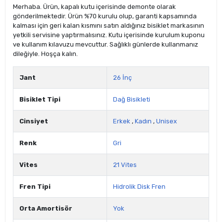
Merhaba. Ürün, kapalı kutu içerisinde demonte olarak
gönderilmektedir. Ürün %70 kurulu olup, garanti kapsamında
kalması için geri kalan kısmını satın aldığınız bisiklet markasının
yetkili servisine yaptırmalısınız. Kutu içerisinde kurulum kuponu
ve kullanım kılavuzu mevcuttur. Sağlıklı günlerde kullanmanız
dileğiyle. Hoşça kalın.
Jant
26 İnç
Bisiklet Tipi
Dağ Bisikleti
Cinsiyet
Erkek
,
Kadın
,
Unisex
Renk
Gri
Vites
21 Vites
Fren Tipi
Hidrolik Disk Fren
Orta Amortisör
Yok