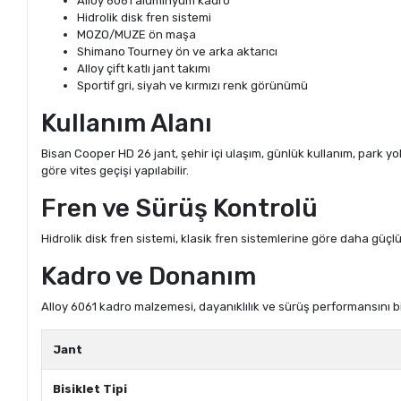
Alloy 6061 alüminyum kadro
Hidrolik disk fren sistemi
MOZO/MUZE ön maşa
Shimano Tourney ön ve arka aktarıcı
Alloy çift katlı jant takımı
Sportif gri, siyah ve kırmızı renk görünümü
Kullanım Alanı
Bisan Cooper HD 26 jant, şehir içi ulaşım, günlük kullanım, park yo
göre vites geçişi yapılabilir.
Fren ve Sürüş Kontrolü
Hidrolik disk fren sistemi, klasik fren sistemlerine göre daha güçl
Kadro ve Donanım
Alloy 6061 kadro malzemesi, dayanıklılık ve sürüş performansını bir 
Jant
Bisiklet Tipi