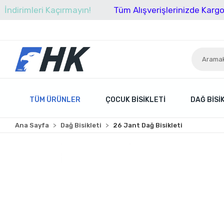
leri Kaçırmayın!
Tüm Alışverişlerinizde Kargo Ücretsi
TÜM ÜRÜNLER
ÇOCUK BISIKLETI
DAĞ BISI
Ana Sayfa
Dağ Bisikleti
26 Jant Dağ Bisikleti