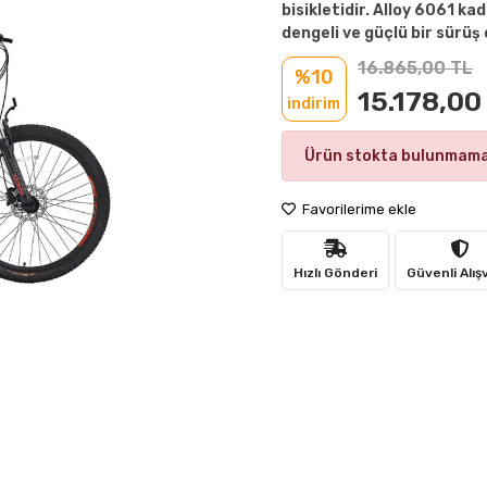
bisikletidir. Alloy 6061 k
dengeli ve güçlü bir sürüş
16.865,00 TL
%10
15.178,00
indirim
Ürün stokta bulunmama
Favorilerime ekle
Hızlı Gönderi
Güvenli Alış