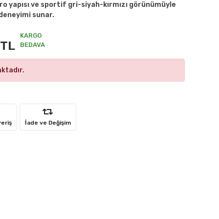
adro yapısı ve sportif gri-siyah-kırmızı görünümüyle
 deneyimi sunar.
KARGO
 TL
BEDAVA
ktadır.
veriş
İade ve Değişim