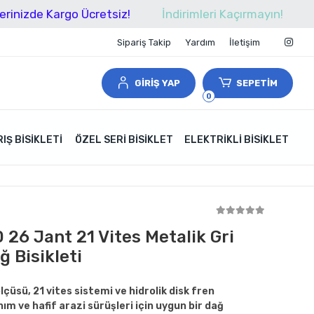
 Kargo Ücretsiz!
İndirimleri Kaçırmayın!
Tüm Alış
Sipariş Takip
Yardım
İletişim
GİRİŞ YAP
SEPETİM
0
IŞ BISIKLETI
ÖZEL SERI BISIKLET
ELEKTRIKLI BISIKLET
 26 Jant 21 Vites Metalik Gri
ğ Bisikleti
çüsü, 21 vites sistemi ve hidrolik disk fren
nım ve hafif arazi sürüşleri için uygun bir dağ