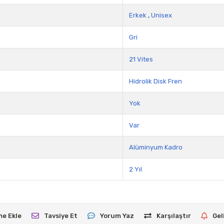
Erkek
,
Unisex
Gri
21 Vites
Hidrolik Disk Fren
Yok
Var
Alüminyum Kadro
2 Yıl
me Ekle
Tavsiye Et
Yorum Yaz
Karşılaştır
Gel