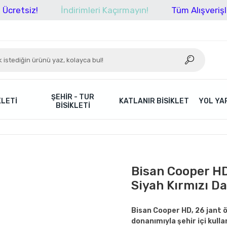
z!
İndirimleri Kaçırmayın!
Tüm Alışverişlerinizde
ŞEHIR - TUR
KLETI
KATLANIR BISIKLET
YOL YAR
BISIKLETI
Bisan Cooper HD
Siyah Kırmızı Da
Bisan Cooper HD, 26 jant öl
donanımıyla şehir içi kulla