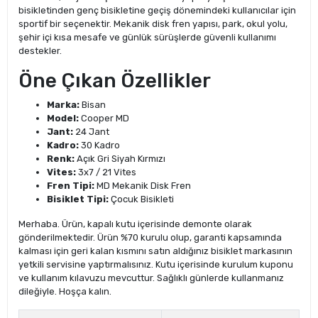
bisikletinden genç bisikletine geçiş dönemindeki kullanıcılar için
sportif bir seçenektir. Mekanik disk fren yapısı, park, okul yolu,
şehir içi kısa mesafe ve günlük sürüşlerde güvenli kullanımı
destekler.
Öne Çıkan Özellikler
Marka:
Bisan
Model:
Cooper MD
Jant:
24 Jant
Kadro:
30 Kadro
Renk:
Açık Gri Siyah Kırmızı
Vites:
3x7 / 21 Vites
Fren Tipi:
MD Mekanik Disk Fren
Bisiklet Tipi:
Çocuk Bisikleti
Merhaba. Ürün, kapalı kutu içerisinde demonte olarak
gönderilmektedir. Ürün %70 kurulu olup, garanti kapsamında
kalması için geri kalan kısmını satın aldığınız bisiklet markasının
yetkili servisine yaptırmalısınız. Kutu içerisinde kurulum kuponu
ve kullanım kılavuzu mevcuttur. Sağlıklı günlerde kullanmanız
dileğiyle. Hoşça kalın.