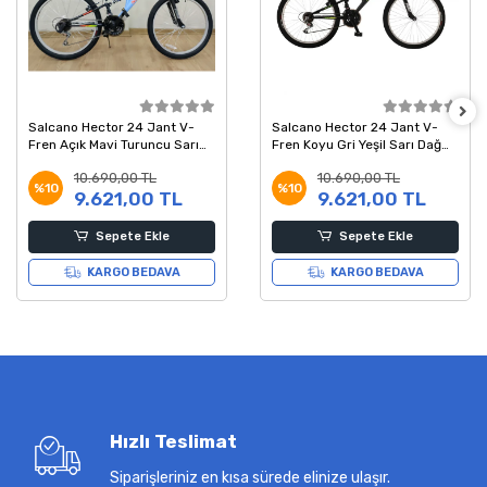
Salcano Hector 24 Jant V-
Salcano Hector 24 Jant V-
Fren Açık Mavi Turuncu Sarı
Fren Koyu Gri Yeşil Sarı Dağ
Dağ Bisikleti 14 Kadro
Bisikleti 14 Kadro
10.690,00 TL
10.690,00 TL
%10
%10
9.621,00 TL
9.621,00 TL
Sepete Ekle
Sepete Ekle
KARGO BEDAVA
KARGO BEDAVA
Hızlı Teslimat
Siparişleriniz en kısa sürede elinize ulaşır.