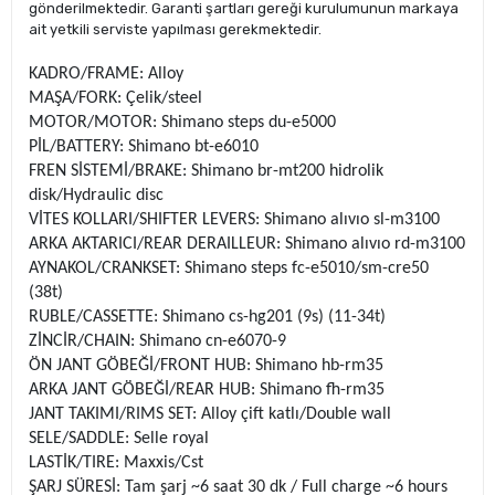
gönderilmektedir. Garanti şartları gereği kurulumunun markaya
ait yetkili serviste yapılması gerekmektedir.
KADRO/FRAME: Alloy
MAŞA/FORK: Çelik/steel
MOTOR/MOTOR: Shimano steps du-e5000
PİL/BATTERY: Shimano bt-e6010
FREN SİSTEMİ/BRAKE: Shimano br-mt200 hidrolik
disk/Hydraulic disc
VİTES KOLLARI/SHIFTER LEVERS: Shimano alıvıo sl-m3100
ARKA AKTARICI/REAR DERAILLEUR: Shimano alıvıo rd-m3100
AYNAKOL/CRANKSET: Shimano steps fc-e5010/sm-cre50
(38t)
RUBLE/CASSETTE: Shimano cs-hg201 (9s) (11-34t)
ZİNCİR/CHAIN: Shimano cn-e6070-9
ÖN JANT GÖBEĞİ/FRONT HUB: Shimano hb-rm35
ARKA JANT GÖBEĞİ/REAR HUB: Shimano fh-rm35
JANT TAKIMI/RIMS SET: Alloy çift katlı/Double wall
SELE/SADDLE: Selle royal
LASTİK/TIRE: Maxxis/Cst
ŞARJ SÜRESİ: Tam şarj ~6 saat 30 dk / Full charge ~6 hours