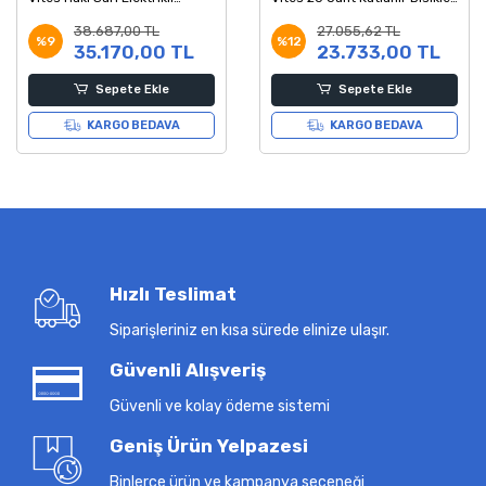
Katlanır Bisiklet
Açık Yeşil Siyah Kırmızı
38.687,00 TL
27.055,62 TL
%9
%12
35.170,00 TL
23.733,00 TL
Sepete Ekle
Sepete Ekle
KARGO BEDAVA
KARGO BEDAVA
Hızlı Teslimat
Siparişleriniz en kısa sürede elinize ulaşır.
Güvenli Alışveriş
Güvenli ve kolay ödeme sistemi
Geniş Ürün Yelpazesi
Binlerce ürün ve kampanya seçeneği