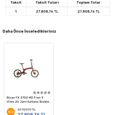
Taksit
Taksit Tutarı
Toplam Tutar
1
27.808,76 TL
27.808,76 TL
Daha Önce İnceledikleriniz
Bisan FX 3700 MD Fren 9
Vites 20 Jant Katlanır Bisiklet
Bordo Siyah 28 Kadro
31.701,99 TL
%12
27.808,76 TL