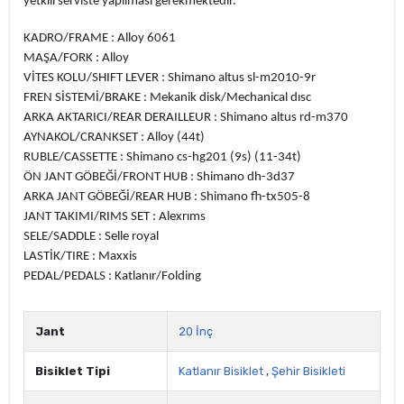
yetkili serviste yapılması gerekmektedir.
KADRO/FRAME :
Alloy 6061
MAŞA/FORK :
Alloy
VİTES KOLU/SHIFT LEVER :
Shimano altus sl-m2010-9r
FREN SİSTEMİ/BRAKE :
Mekanik disk/Mechanical dısc
ARKA AKTARICI/REAR DERAILLEUR :
Shimano altus rd-m370
AYNAKOL/CRANKSET :
Alloy (44t)
RUBLE/CASSETTE :
Shimano cs-hg201 (9s) (11-34t)
ÖN JANT GÖBEĞİ/FRONT HUB :
Shimano dh-3d37
ARKA JANT GÖBEĞİ/REAR HUB :
Shimano fh-tx505-8
JANT TAKIMI/RIMS SET :
Alexrıms
SELE/SADDLE :
Selle royal
LASTİK/TIRE :
Maxxis
PEDAL/PEDALS :
Katlanır/Folding
Jant
20 İnç
Bisiklet Tipi
Katlanır Bisiklet
,
Şehir Bisikleti