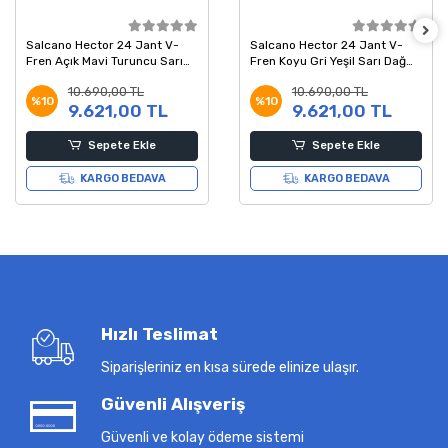
Salcano Hector 24 Jant V-
Salcano Hector 24 Jant V-
Fren Açık Mavi Turuncu Sarı
Fren Koyu Gri Yeşil Sarı Dağ
Dağ Bisikleti 14 Kadro
Bisikleti 14 Kadro
10.690,00 TL
10.690,00 TL
%10
%10
9.621,00 TL
9.621,00 TL
Sepete Ekle
Sepete Ekle
KARGO BEDAVA
KARGO BEDAVA
Hızlı Teslimat
Siparişleriniz en kısa sürede elinize ulaşır.
Güvenli Alışveriş
Güvenli ve kolay ödeme sistemi