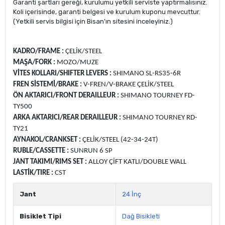
Garanti şartları gereği, kurulumu yetkili serviste yaptırmalısınız.
Koli içerisinde, garanti belgesi ve kurulum kuponu mevcuttur.
(Yetkili servis bilgisi için Bisan'ın sitesini inceleyiniz.)
KADRO/FRAME :
ÇELİK/STEEL
MAŞA/FORK :
MOZO/MUZE
VİTES KOLLARI/SHIFTER LEVERS :
SHIMANO SL-RS35-6R
FREN SİSTEMİ/BRAKE :
V-FREN/V-BRAKE ÇELİK/STEEL
ÖN AKTARICI/FRONT DERAILLEUR :
SHIMANO TOURNEY FD-
TY500
ARKA AKTARICI/REAR DERAILLEUR :
SHIMANO TOURNEY RD-
TY21
AYNAKOL/CRANKSET :
ÇELİK/STEEL (42-34-24T)
RUBLE/CASSETTE :
SUNRUN 6 SP
JANT TAKIMI/RIMS SET :
ALLOY ÇİFT KATLI/DOUBLE WALL
LASTİK/TIRE :
CST
Jant
24 İnç
Bisiklet Tipi
Dağ Bisikleti