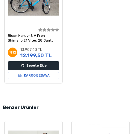
Bisan Hardy-S V Fren
Shimano 21 Vites 28 Jant
Şehir Bisikleti Mavi Siyah 56
13.907,43 TL
Kadro
%12
12.199,50 TL
Sepete Ekle
KARGO BEDAVA
Benzer Ürünler