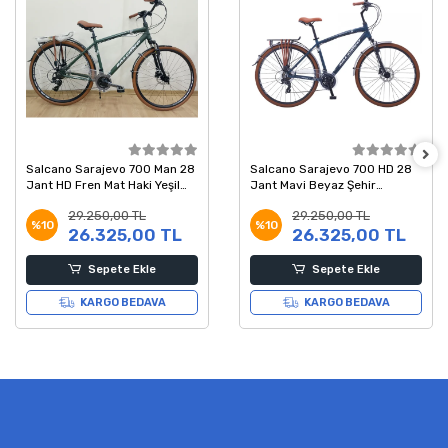
Salcano Sarajevo 700 Man 28
Salcano Sarajevo 700 HD 28
Jant HD Fren Mat Haki Yeşil
Jant Mavi Beyaz Şehir
Beyaz Şehir Bisikleti 19 Kadro
Bisikleti 48 Kadro
29.250,00 TL
29.250,00 TL
%10
%10
26.325,00 TL
26.325,00 TL
Sepete Ekle
Sepete Ekle
KARGO BEDAVA
KARGO BEDAVA