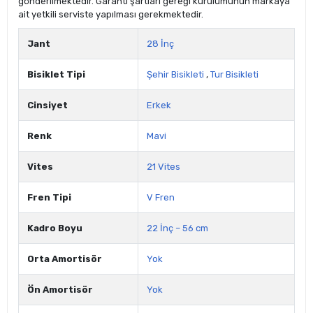
gönderilmektedir. Garanti şartları gereği kurulumunun markaya
ait yetkili serviste yapılması gerekmektedir.
Jant
28 İnç
Bisiklet Tipi
Şehir Bisikleti
,
Tur Bisikleti
Cinsiyet
Erkek
Renk
Mavi
Vites
21 Vites
Fren Tipi
V Fren
Kadro Boyu
22 İnç – 56 cm
Orta Amortisör
Yok
Ön Amortisör
Yok