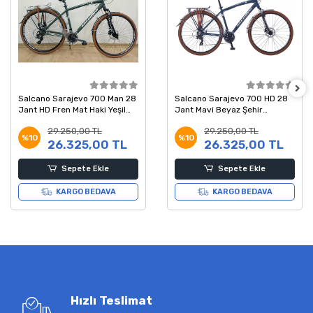
Salcano Sarajevo 700 Man 28
Salcano Sarajevo 700 HD 28
Jant HD Fren Mat Haki Yeşil
Jant Mavi Beyaz Şehir
Beyaz Şehir Bisikleti 19 Kadro
Bisikleti 48 Kadro
29.250,00 TL
29.250,00 TL
%10
%10
26.325,00 TL
26.325,00 TL
Sepete Ekle
Sepete Ekle
KARGO BEDAVA
KARGO BEDAVA
Hızlı Teslimat