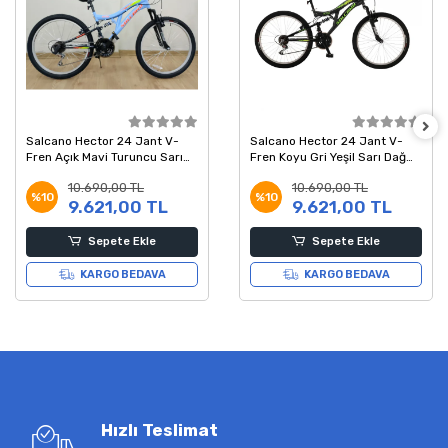
Salcano Hector 24 Jant V-
Salcano Hector 24 Jant V-
Fren Açık Mavi Turuncu Sarı
Fren Koyu Gri Yeşil Sarı Dağ
Dağ Bisikleti 14 Kadro
Bisikleti 14 Kadro
10.690,00 TL
10.690,00 TL
%10
%10
9.621,00 TL
9.621,00 TL
Sepete Ekle
Sepete Ekle
KARGO BEDAVA
KARGO BEDAVA
Hızlı Teslimat