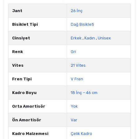
Jant
26 İnç
Bisiklet Tipi
Dağ Bisikleti
Cinsiyet
Erkek
,
Kadın
,
Unisex
Renk
Gri
Vites
21 Vites
Fren Tipi
V Fren
Kadro Boyu
18 İnç – 46 cm
Orta Amortisör
Yok
Ön Amortisör
Var
Kadro Malzemesi
Çelik Kadro