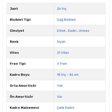
Jant
26 İnç
Bisiklet Tipi
Dağ Bisikleti
Cinsiyet
Erkek
,
Kadın
,
Unisex
Renk
Siyah
Vites
21 Vites
Fren Tipi
V Fren
Kadro Boyu
18 İnç – 46 cm
Orta Amortisör
Yok
Ön Amortisör
Var
Kadro Malzemesi
Çelik Kadro