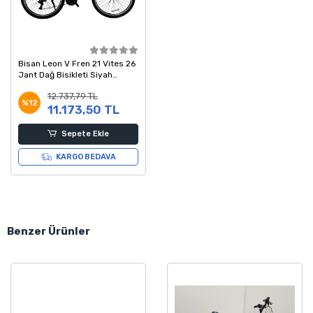
Bisan Leon V Fren 21 Vites 26
Jant Dağ Bisikleti Siyah
Kırmızı 46 Kadro
12.737,79 TL
%12
11.173,50 TL
Sepete Ekle
KARGO BEDAVA
Benzer Ürünler