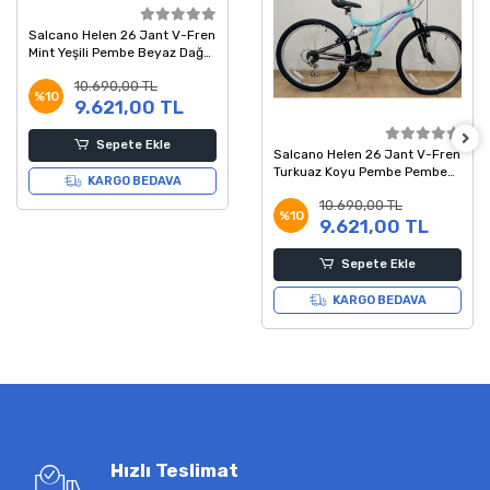
Salcano Helen 26 Jant V-Fren
Mint Yeşili Pembe Beyaz Dağ
Bisikleti
10.690,00 TL
%10
9.621,00 TL
Sepete Ekle
Salcano Helen 26 Jant V-Fren
Turkuaz Koyu Pembe Pembe
KARGO BEDAVA
Dağ Bisikleti
10.690,00 TL
%10
9.621,00 TL
Sepete Ekle
KARGO BEDAVA
Hızlı Teslimat