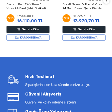
Carraro Poni 24 V Fren 3
Corelli Squab V Fren 6 Vites
Vites 24 Jant Şehir Bisikleti
24 Jant Bayan Şehir Bisikleti
Yeşil Mavi Mor Beyaz 45 Kadro
Pembe Gri 16 Kadro
17.900,00 TL
15.926,60 TL
%10
%12
16.110,00 TL
13.970,70 TL
Sepete Ekle
Sepete Ekle
KARGO BEDAVA
KARGO BEDAVA
Hızlı Teslimat
Siparişleriniz en kısa sürede elinize ulaşır.
Güvenli Alışveriş
Güvenli ve kolay ödeme sistemi
Geniş Ürün Yelpazesi