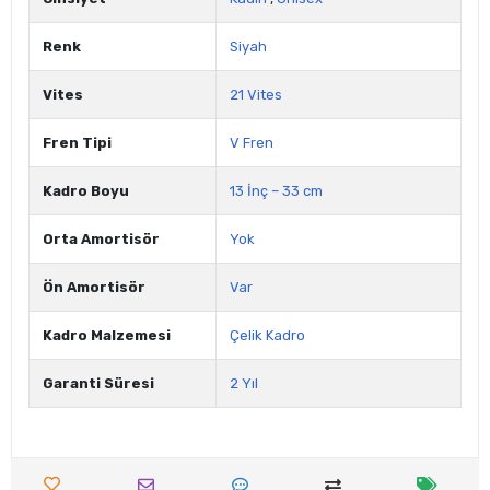
Renk
Siyah
Vites
21 Vites
Fren Tipi
V Fren
Kadro Boyu
13 İnç – 33 cm
Orta Amortisör
Yok
Ön Amortisör
Var
Kadro Malzemesi
Çelik Kadro
Garanti Süresi
2 Yıl