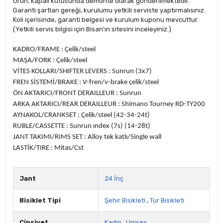
Ürün, kapalı kutusunda demonte olarak gönderilmektedir.
Garanti şartları gereği, kurulumu yetkili serviste yaptırmalısınız.
Koli içerisinde, garanti belgesi ve kurulum kuponu mevcuttur.
(Yetkili servis bilgisi için Bisan'ın sitesini inceleyiniz.)
KADRO/FRAME :
Çelik/steel
MAŞA/FORK :
Çelik/steel
VİTES KOLLARI/SHIFTER LEVERS :
Sunrun (3x7)
FREN SİSTEMİ/BRAKE :
V-fren/v-brake çelik/steel
ÖN AKTARICI/FRONT DERAILLEUR :
Sunrun
ARKA AKTARICI/REAR DERAILLEUR :
Shimano Tourney RD-TY200
AYNAKOL/CRANKSET :
Çelik/steel (42-34-24t)
RUBLE/CASSETTE :
Sunrun ındex (7s) (14-28t)
JANT TAKIMI/RIMS SET :
Alloy tek katlı/Single wall
LASTİK/TIRE :
Mitas/Cst
Jant
24 İnç
Bisiklet Tipi
Şehir Bisikleti
,
Tur Bisikleti
Cinsiyet
Kadın
,
Unisex