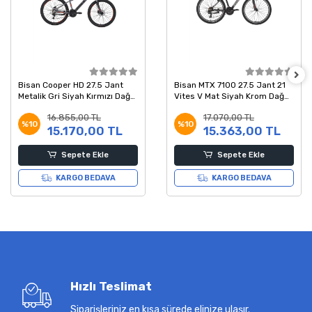
Bisan Cooper HD 27.5 Jant
Bisan MTX 7100 27.5 Jant 21
Metalik Gri Siyah Kırmızı Dağ
Vites V Mat Siyah Krom Dağ
Bisikleti 37 Kadro
Bisikleti 43 Kadro
16.855,00 TL
17.070,00 TL
%10
%10
15.170,00 TL
15.363,00 TL
Sepete Ekle
Sepete Ekle
KARGO BEDAVA
KARGO BEDAVA
Hızlı Teslimat
Siparişleriniz en kısa sürede elinize ulaşır.