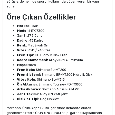
sürüşlerde hem de sportif kullanımda güven veren bir yapı
sunar.
Öne Çıkan Özellikler
Marka:
Bisan
Model:
MTX 7300
Jant:
27.5 Jant
Kadro:
43 Kadro
Renk:
Mat Siyah Gri
Vites:
3x8 / 24 Vites
Fren Tipi:
HD Hidrolik Disk Fren
Kadro Malzemesi:
Alloy 6061 Alüminyum
Maşa:
Mozo
Fren Kolu:
Shimano BL-MT200
Fren Sistemi:
Shimano BR-MT200 Hidrolik Disk
Vites Kolu:
Shimano SL-M315
Ön Aktarıcı:
Shimano Tourney FD-TX800
Arka Aktarıcı:
Shimano Altus RD-M310
Jant Takımı:
Alloy çift katlı jant
Bisiklet Tipi:
Dağ Bisikleti
Merhaba. Ürün, kapalı kutu içerisinde demonte olarak
gönderilmektedir. Ürün %70 kurulu olup, garanti kapsamında