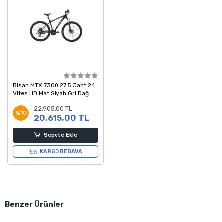
Bisan MTX 7300 27.5 Jant 24
Vites HD Mat Siyah Gri Dağ
Bisikleti 43 Kadro
22.905,00 TL
%10
20.615,00 TL
Sepete Ekle
KARGO BEDAVA
Benzer Ürünler