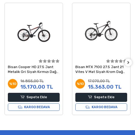
Bisan Cooper HD 27.5 Jant
Bisan MTX 7100 27.5 Jant 21
Metalik Gri Siyah Kırmızı Dağ
Vites V Mat Siyah Krom Dağ
Bisikleti 37 Kadro
Bisikleti 43 Kadro
16.855,00 TL
17.070,00 TL
%10
%10
15.170,00 TL
15.363,00 TL
Sepete Ekle
Sepete Ekle
KARGO BEDAVA
KARGO BEDAVA