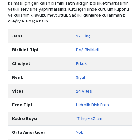
kalması için geri kalan kısmını satın aldığınız bisiklet markasının
yetkili servisine yaptırmalısınız. Kutu içerisinde kurulum kuponu
ve kullanım kılavuzu mevcuttur. Sağlıklı günlerde kullanmanız
dileğiyle. Hoşça kalın.
Jant
27.5 İnç
Bisiklet Tipi
Dağ Bisikleti
Cinsiyet
Erkek
Renk
Siyah
Vites
24 Vites
Fren Tipi
Hidrolik Disk Fren
Kadro Boyu
17 İnç – 43 cm
Orta Amortisör
Yok