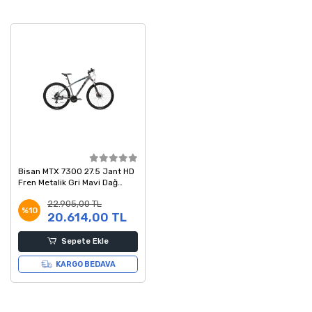
Bisan MTX 7300 27.5 Jant HD
Fren Metalik Gri Mavi Dağ
Bisikleti 43 Kadro
22.905,00 TL
%10
20.614,00 TL
Sepete Ekle
KARGO BEDAVA