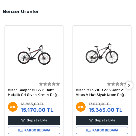
Benzer Ürünler
Bisan Cooper HD 27.5 Jant
Bisan MTX 7100 27.5 Jant 21
Metalik Gri Siyah Kırmızı Dağ
Vites V Mat Siyah Krom Dağ
Bisikleti 37 Kadro
Bisikleti 43 Kadro
16.855,00 TL
17.070,00 TL
%10
%10
15.170,00 TL
15.363,00 TL
Sepete Ekle
Sepete Ekle
KARGO BEDAVA
KARGO BEDAVA