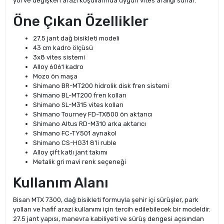
yol ve değişken arazi koşullarında uygun vites aralığı sunar.
Öne Çıkan Özellikler
27.5 jant dağ bisikleti modeli
43 cm kadro ölçüsü
3x8 vites sistemi
Alloy 6061 kadro
Mozo ön maşa
Shimano BR-MT200 hidrolik disk fren sistemi
Shimano BL-MT200 fren kolları
Shimano SL-M315 vites kolları
Shimano Tourney FD-TX800 ön aktarıcı
Shimano Altus RD-M310 arka aktarıcı
Shimano FC-TY501 aynakol
Shimano CS-HG31 8'li ruble
Alloy çift katlı jant takımı
Metalik gri mavi renk seçeneği
Kullanım Alanı
Bisan MTX 7300, dağ bisikleti formuyla şehir içi sürüşler, park
yolları ve hafif arazi kullanımı için tercih edilebilecek bir modeldir.
27.5 jant yapısı, manevra kabiliyeti ve sürüş dengesi açısından