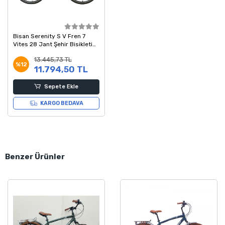
Bisan Serenity S V Fren 7
Vites 28 Jant Şehir Bisikleti
Mint Yeşili Silver 46 Kadro
13.445,73 TL
%12
11.794,50 TL
Sepete Ekle
KARGO BEDAVA
Benzer Ürünler