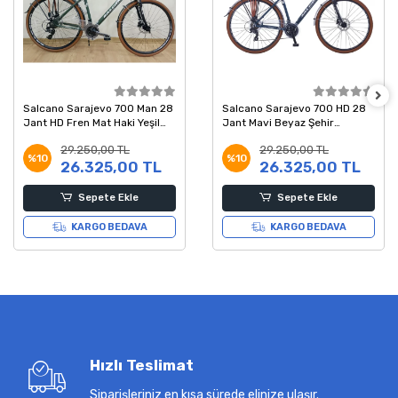
Salcano Sarajevo 700 Man 28
Salcano Sarajevo 700 HD 28
Jant HD Fren Mat Haki Yeşil
Jant Mavi Beyaz Şehir
Beyaz Şehir Bisikleti 19 Kadro
Bisikleti 48 Kadro
29.250,00 TL
29.250,00 TL
%10
%10
26.325,00 TL
26.325,00 TL
Sepete Ekle
Sepete Ekle
KARGO BEDAVA
KARGO BEDAVA
Hızlı Teslimat
Siparişleriniz en kısa sürede elinize ulaşır.