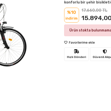
konforlu bir şehir bisikleti
17.660,00 TL
%10
15.894,00
indirim
Ürün stokta bulunmama
Favorilerime ekle
Hızlı Gönderi
Güvenli Alış