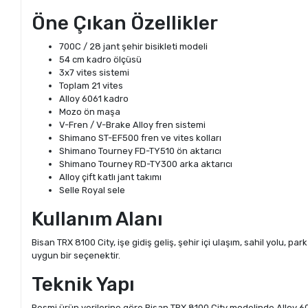
Öne Çıkan Özellikler
700C / 28 jant şehir bisikleti modeli
54 cm kadro ölçüsü
3x7 vites sistemi
Toplam 21 vites
Alloy 6061 kadro
Mozo ön maşa
V-Fren / V-Brake Alloy fren sistemi
Shimano ST-EF500 fren ve vites kolları
Shimano Tourney FD-TY510 ön aktarıcı
Shimano Tourney RD-TY300 arka aktarıcı
Alloy çift katlı jant takımı
Selle Royal sele
Kullanım Alanı
Bisan TRX 8100 City, işe gidiş geliş, şehir içi ulaşım, sahil yolu, p
uygun bir seçenektir.
Teknik Yapı
Resmi ürün verilerine göre Bisan TRX 8100 City modelinde Alloy 606