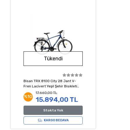
Tükendi
Bisan TRX 8100 City 28 Jant V-
Fren Lacivert Yeşil Şehir Bisikleti
54 Kadro
17.660,00 TL
%10
15.894,00 TL
Stokta Yok
KARGO BEDAVA