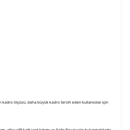
4 cm kadro ölçüsü, daha büyük kadro tercih eden kullanıcılar için
 alloy çift katlı jant takımı ve Selle Royal sele bulunmaktadır.