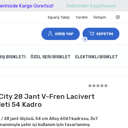
 Kargo Ücretsiz!
İndirimleri Kaçırmayın!
Tüm Alış
Sipariş Takip
Yardım
İletişim
GİRİŞ YAP
SEPETİM
0
IŞ BISIKLETI
ÖZEL SERI BISIKLET
ELEKTRIKLI BISIKLET
City 28 Jant V-Fren Lacivert
kleti 54 Kadro
 / 28 jant ölçüsü, 54 cm Alloy 6061 kadrosu, 3x7
nanımıyla şehir içi kullanım için tasarlanmış