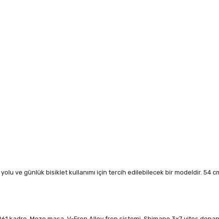
ark yolu ve günlük bisiklet kullanımı için tercih edilebilecek bir modeldir. 5
1 kadro, Mozo maşa, V-Fren Alloy fren sistemi, Shimano 3x7 vites donanımı,