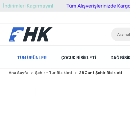
leri Kaçırmayın!
Tüm Alışverişlerinizde Kargo Ücretsi
TÜM ÜRÜNLER
ÇOCUK BISIKLETI
DAĞ BISI
Ana Sayfa
Şehir - Tur Bisikleti
28 Jant Şehir Bisikleti