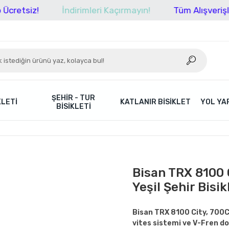
z!
İndirimleri Kaçırmayın!
Tüm Alışverişlerinizde
ŞEHIR - TUR
KLETI
KATLANIR BISIKLET
YOL YAR
BISIKLETI
Bisan TRX 8100 
Yeşil Şehir Bisi
Bisan TRX 8100 City, 700C
vites sistemi ve V-Fren do