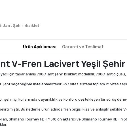
8 Jant Şehir Bisikleti
Ürün Açıklaması
Garanti ve Teslimat
t V-Fren Lacivert Yeşil Şehir 
acı için tasarlanmış 700C jant şehir bisikleti modelidir. 700C jant ölçüsü, şe
jant seçeneğiyle listelenmektedir. 3x7 vites sistemi toplam 21 vites seçe
, şehir içi kullanımda dayanıklılık ve konforu destekleyen bir sürüş dene
lirtilmiştir. Bu nedenle ürün adında fren bilgisi kısa ve anlaşılır şekilde V-
arı, Shimano Tourney FD-TY510 ön aktarıcı ve Shimano Tourney RD-TY300 ark
kler.