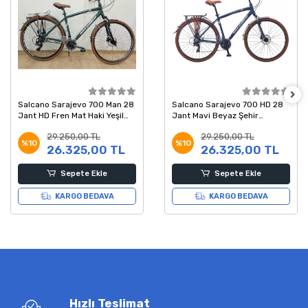
Salcano Sarajevo 700 Man 28
Salcano Sarajevo 700 HD 28
Jant HD Fren Mat Haki Yeşil
Jant Mavi Beyaz Şehir
Beyaz Şehir Bisikleti 19 Kadro
Bisikleti 48 Kadro
29.250,00 TL
29.250,00 TL
%10
%10
26.325,00 TL
26.325,00 TL
Sepete Ekle
Sepete Ekle
KARGO BEDAVA
KARGO BEDAVA
Hızlı Teslimat