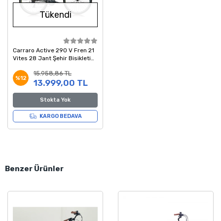
Tükendi
Carraro Active 290 V Fren 21
Vites 28 Jant Şehir Bisikleti
Siyah Sarı Yeşil 48 Kadro
15.958,86 TL
%12
13.999,00 TL
Stokta Yok
KARGO BEDAVA
Benzer Ürünler