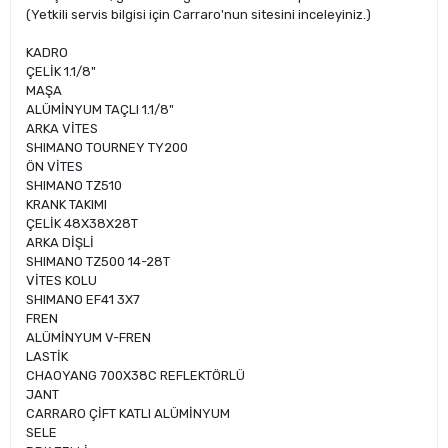
(Yetkili servis bilgisi için Carraro'nun sitesini inceleyiniz.)
KADRO
ÇELİK 1.1/8"
MAŞA
ALÜMİNYUM TAÇLI 1.1/8"
ARKA VİTES
SHIMANO TOURNEY TY200
ÖN VİTES
SHIMANO TZ510
KRANK TAKIMI
ÇELİK 48X38X28T
ARKA DİŞLİ
SHIMANO TZ500 14-28T
VİTES KOLU
SHIMANO EF41 3X7
FREN
ALÜMİNYUM V-FREN
LASTİK
CHAOYANG 700X38C REFLEKTÖRLÜ
JANT
CARRARO ÇİFT KATLI ALÜMİNYUM
SELE