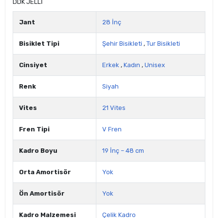
DDK JELLİ
Jant
28 İnç
Bisiklet Tipi
Şehir Bisikleti
,
Tur Bisikleti
Cinsiyet
Erkek
,
Kadın
,
Unisex
Renk
Siyah
Vites
21 Vites
Fren Tipi
V Fren
Kadro Boyu
19 İnç – 48 cm
Orta Amortisör
Yok
Ön Amortisör
Yok
Kadro Malzemesi
Çelik Kadro