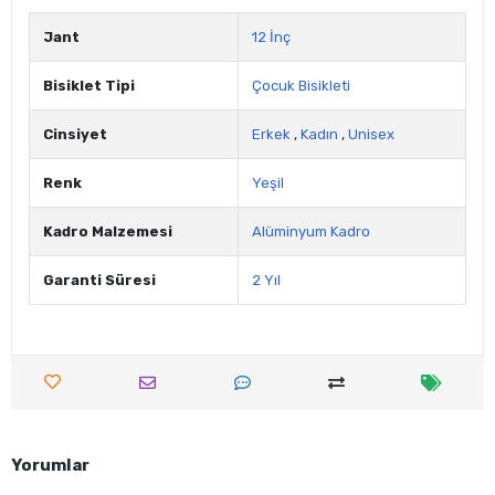
Jant
12 İnç
Bisiklet Tipi
Çocuk Bisikleti
Cinsiyet
Erkek
,
Kadın
,
Unisex
Renk
Yeşil
Kadro Malzemesi
Alüminyum Kadro
Garanti Süresi
2 Yıl
Yorumlar