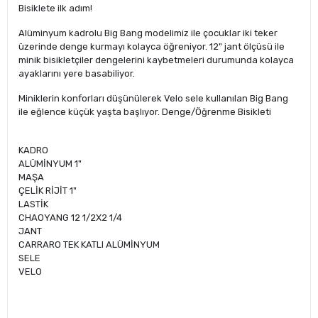
Bisiklete ilk adım!
Alüminyum kadrolu Big Bang modelimiz ile çocuklar iki teker
üzerinde denge kurmayı kolayca öğreniyor. 12" jant ölçüsü ile
minik bisikletçiler dengelerini kaybetmeleri durumunda kolayca
ayaklarını yere basabiliyor.
Miniklerin konforları düşünülerek Velo sele kullanılan Big Bang
ile eğlence küçük yaşta başlıyor. Denge/Öğrenme Bisikleti
KADRO
ALÜMİNYUM 1"
MAŞA
ÇELİK RİJİT 1"
LASTİK
CHAOYANG 12 1/2X2 1/4
JANT
CARRARO TEK KATLI ALÜMİNYUM
SELE
VELO