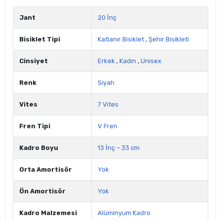
Jant
20 İnç
Bisiklet Tipi
Katlanır Bisiklet
,
Şehir Bisikleti
Cinsiyet
Erkek
,
Kadın
,
Unisex
Renk
Siyah
Vites
7 Vites
Fren Tipi
V Fren
Kadro Boyu
13 İnç – 33 cm
Orta Amortisör
Yok
Ön Amortisör
Yok
Kadro Malzemesi
Alüminyum Kadro