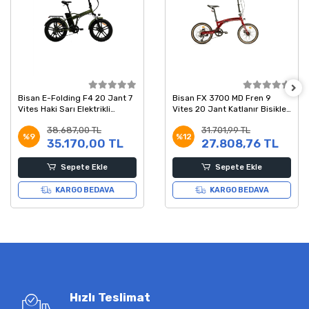
Bisan E-Folding F4 20 Jant 7
Bisan FX 3700 MD Fren 9
Vites Haki Sarı Elektrikli
Vites 20 Jant Katlanır Bisiklet
Katlanır Bisiklet
Bordo Siyah 28 Kadro
38.687,00 TL
31.701,99 TL
%9
%12
35.170,00 TL
27.808,76 TL
Sepete Ekle
Sepete Ekle
KARGO BEDAVA
KARGO BEDAVA
Hızlı Teslimat