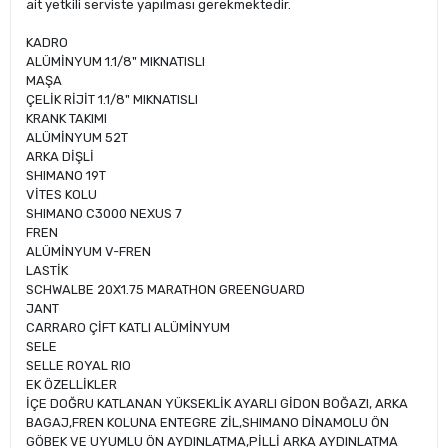
ait yetkili serviste yapılması gerekmektedir.
KADRO
ALÜMİNYUM 1.1/8" MIKNATISLI
MAŞA
ÇELİK RİJİT 1.1/8" MIKNATISLI
KRANK TAKIMI
ALÜMİNYUM 52T
ARKA DİŞLİ
SHIMANO 19T
VİTES KOLU
SHIMANO C3000 NEXUS 7
FREN
ALÜMİNYUM V-FREN
LASTİK
SCHWALBE 20X1.75 MARATHON GREENGUARD
JANT
CARRARO ÇİFT KATLI ALÜMİNYUM
SELE
SELLE ROYAL RIO
EK ÖZELLİKLER
İÇE DOĞRU KATLANAN YÜKSEKLİK AYARLI GİDON BOĞAZI, ARKA
BAGAJ,FREN KOLUNA ENTEGRE ZİL,SHIMANO DİNAMOLU ÖN
GÖBEK VE UYUMLU ÖN AYDINLATMA,PİLLİ ARKA AYDINLATMA