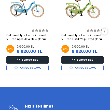
Salcano Flyer Folda 20 Jant
Salcano Flyer Folda 20 Jant
V-Fren Açık Mavi Mavi Çocuk
V-Fren Fıstık Yeşili Yeşil Çocuk
Bisikleti
Bisikleti
9.800,00 TL
9.800,00 TL
%10
%10
8.820,00 TL
8.820,00 TL
Sepete Ekle
Sepete Ekle
KARGO BEDAVA
KARGO BEDAVA
Hızlı Teslimat