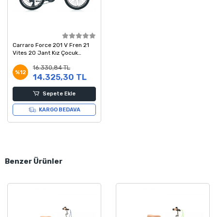
Carraro Force 201 V Fren 21
Vites 20 Jant Kız Çocuk
Bisikleti Mat Mürdüm Pembe
16.330,84 TL
%12
14.325,30 TL
Sepete Ekle
KARGO BEDAVA
Benzer Ürünler