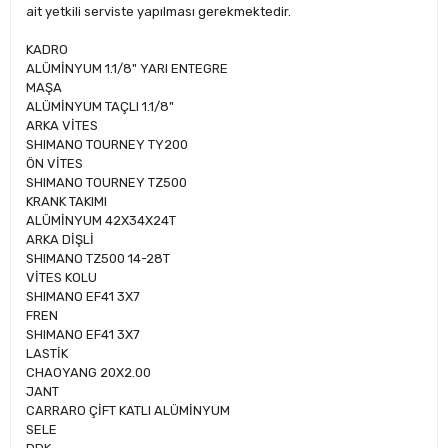
ait yetkili serviste yapılması gerekmektedir.
KADRO
ALÜMİNYUM 1.1/8" YARI ENTEGRE
MAŞA
ALÜMİNYUM TAÇLI 1.1/8"
ARKA VİTES
SHIMANO TOURNEY TY200
ÖN VİTES
SHIMANO TOURNEY TZ500
KRANK TAKIMI
ALÜMİNYUM 42X34X24T
ARKA DİŞLİ
SHIMANO TZ500 14-28T
VİTES KOLU
SHIMANO EF41 3X7
FREN
SHIMANO EF41 3X7
LASTİK
CHAOYANG 20X2.00
JANT
CARRARO ÇİFT KATLI ALÜMİNYUM
SELE