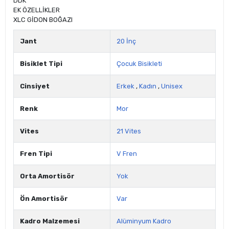
DDK
EK ÖZELLİKLER
XLC GİDON BOĞAZI
Jant
20 İnç
Bisiklet Tipi
Çocuk Bisikleti
Cinsiyet
Erkek
,
Kadın
,
Unisex
Renk
Mor
Vites
21 Vites
Fren Tipi
V Fren
Orta Amortisör
Yok
Ön Amortisör
Var
Kadro Malzemesi
Alüminyum Kadro