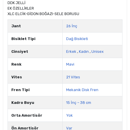
DDK JELLİ
EK ÖZELLİKLER
XLC ELCİK-GİDON BOĞAZI-SELE BORUSU
Jant
26 İnç
Bisiklet Tipi
Dağ Bisikleti
Cinsiyet
Erkek
,
Kadın
,
Unisex
Renk
Mavi
Vites
21 Vites
Fren Tipi
Mekanik Disk Fren
Kadro Boyu
15 İnç – 38 cm
Orta Amortisör
Yok
Ön Amortisör
Var