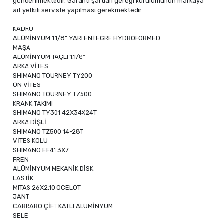
gönderilmektedir. Garanti şartları gereği kurulumunun markaya
ait yetkili serviste yapılması gerekmektedir.
KADRO
ALÜMİNYUM 1.1/8" YARI ENTEGRE HYDROFORMED
MAŞA
ALÜMİNYUM TAÇLI 1.1/8"
ARKA VİTES
SHIMANO TOURNEY TY200
ÖN VİTES
SHIMANO TOURNEY TZ500
KRANK TAKIMI
SHIMANO TY301 42X34X24T
ARKA DİŞLİ
SHIMANO TZ500 14-28T
VİTES KOLU
SHIMANO EF41 3X7
FREN
ALÜMİNYUM MEKANİK DİSK
LASTİK
MITAS 26X2.10 OCELOT
JANT
CARRARO ÇİFT KATLI ALÜMİNYUM
SELE