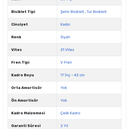
Bisiklet Tipi
Şehir Bisikleti
,
Tur Bisikleti
Cinsiyet
Kadın
Renk
Siyah
Vites
21 Vites
Fren Tipi
V Fren
Kadro Boyu
17 İnç – 43 cm
Orta Amortisör
Yok
Ön Amortisör
Yok
Kadro Malzemesi
Çelik Kadro
Garanti Süresi
2 Yıl