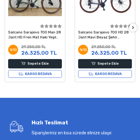
Salcano Sarajevo 700 Man 28
Salcano Sarajevo 700 HD 28
Jant HD Fren Mat Haki Yeşil
Jant Mavi Beyaz Şehir
Beyaz Şehir Bisikleti 19 Kadro
Bisikleti 48 Kadro
29.250,00 TL
29.250,00 TL
%10
%10
26.325,00 TL
26.325,00 TL
Sepete Ekle
Sepete Ekle
KARGO BEDAVA
KARGO BEDAVA
Hızlı Teslimat
Siparişleriniz en kısa sürede elinize ulaşır.