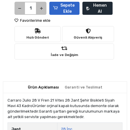
Sepete
Hemen
Ekle
Al
Favorilerime ekle
Hızlı Gönderi
Güvenli Alışveriş
İade ve Değişim
Ürün Açıklaması
Garanti ve Teslimat
Carraro Julio 28 V Fren 21 Vites 28 Jant Şehir Bisikleti Siyah
Mavi 43 KadroÜrünler orjinal kapalı kutusunda demonte olarak
gönderilmektedir.Garanti şartları gereği kurulumunun markaya
ait yetkili serviste yapılması gerekmektedir.
Jant
28 İnç