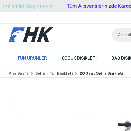
imleri Kaçırmayın!
Tüm Alışverişlerinizde Kargo Ücret
TÜM ÜRÜNLER
ÇOCUK BISIKLETI
DAĞ BISI
Ana Sayfa
Şehir - Tur Bisikleti
28 Jant Şehir Bisikleti