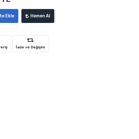
te Ekle
Hemen Al
veriş
İade ve Değişim