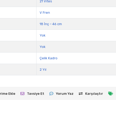
21 Vites
V Fren
18 İnç – 46 cm
Yok
Yok
Çelik Kadro
2 Yıl
rime Ekle
Tavsiye Et
Yorum Yaz
Karşılaştır