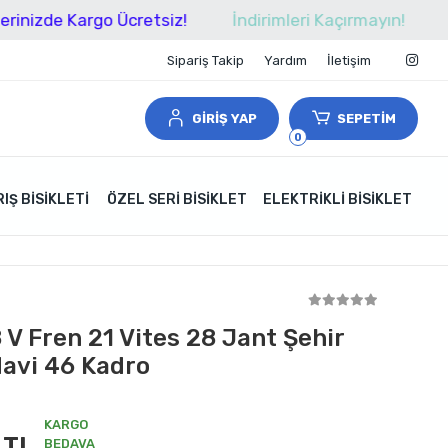
de Kargo Ücretsiz!
İndirimleri Kaçırmayın!
Tüm Al
Sipariş Takip
Yardım
İletişim
GİRİŞ YAP
SEPETİM
0
IŞ BISIKLETI
ÖZEL SERI BISIKLET
ELEKTRIKLI BISIKLET
 V Fren 21 Vites 28 Jant Şehir
Mavi 46 Kadro
KARGO
 TL
BEDAVA