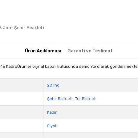
8 Jant Şehir Bisikleti
Ürün Açıklaması
Garanti ve Teslimat
vi 46 KadroÜrünler orjinal kapalı kutusunda demonte olarak gönderilmekted
28 İnç
Şehir Bisikleti
,
Tur Bisikleti
Kadın
Siyah