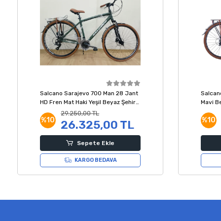
Salcano Sarajevo 700 Man 28 Jant
Salcan
HD Fren Mat Haki Yeşil Beyaz Şehir
Mavi Be
Bisikleti 19 Kadro
29.250,00 TL
%10
%10
26.325,00 TL
Sepete Ekle
KARGO BEDAVA