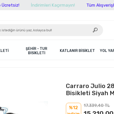
siz!
İndirimleri Kaçırmayın!
Tüm Alışverişleriniz
ŞEHIR - TUR
KLETI
KATLANIR BISIKLET
YOL YAR
BISIKLETI
Carraro Julio 28
Bisikleti Siyah 
17.339,40 TL
%12
15.210,00
indirim