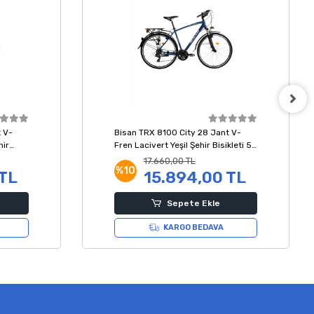
 V-
Bisan TRX 8100 City 28 Jant V-
hir
Fren Lacivert Yeşil Şehir Bisikleti 52
Kadro
17.660,00 TL
%10
 TL
15.894,00 TL
Sepete Ekle
KARGO BEDAVA