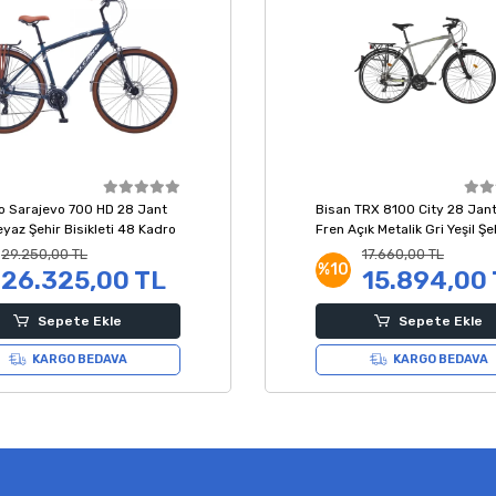
o Sarajevo 700 HD 28 Jant
Bisan TRX 8100 City 28 Jant
yaz Şehir Bisikleti 48 Kadro
Fren Açık Metalik Gri Yeşil Şe
Bisikleti 50 Kadro
29.250,00 TL
17.660,00 TL
%10
26.325,00 TL
15.894,00
Sepete Ekle
Sepete Ekle
KARGO BEDAVA
KARGO BEDAVA