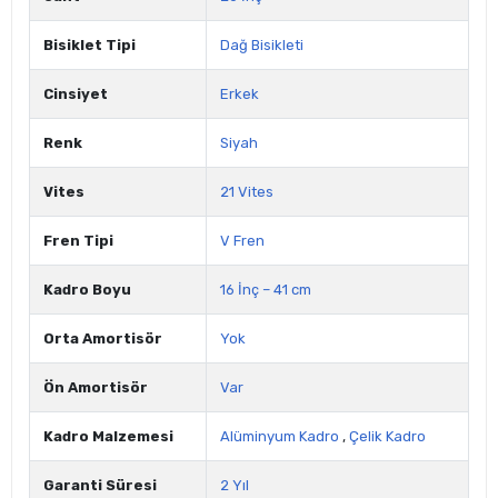
Bisiklet Tipi
Dağ Bisikleti
Cinsiyet
Erkek
Renk
Siyah
Vites
21 Vites
Fren Tipi
V Fren
Kadro Boyu
16 İnç – 41 cm
Orta Amortisör
Yok
Ön Amortisör
Var
Kadro Malzemesi
Alüminyum Kadro
,
Çelik Kadro
Garanti Süresi
2 Yıl