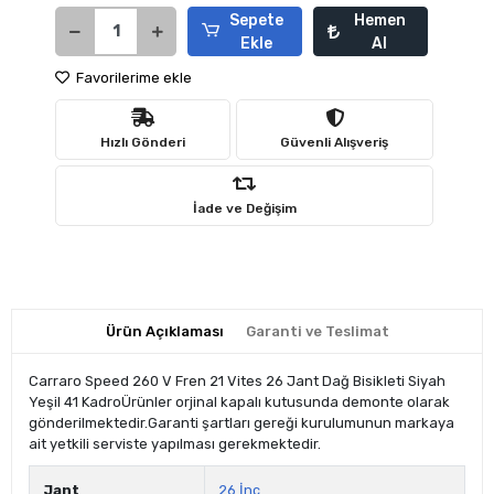
Sepete
Hemen
Ekle
Al
Favorilerime ekle
Hızlı Gönderi
Güvenli Alışveriş
İade ve Değişim
Ürün Açıklaması
Garanti ve Teslimat
Carraro Speed 260 V Fren 21 Vites 26 Jant Dağ Bisikleti Siyah
Yeşil 41 KadroÜrünler orjinal kapalı kutusunda demonte olarak
gönderilmektedir.Garanti şartları gereği kurulumunun markaya
ait yetkili serviste yapılması gerekmektedir.
Jant
26 İnç