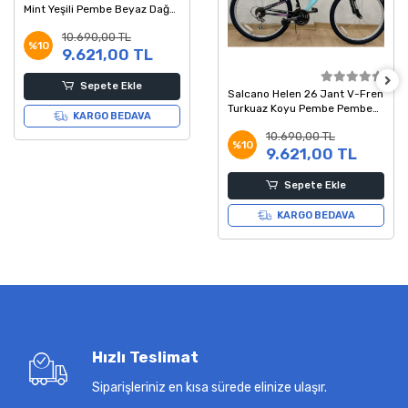
Mint Yeşili Pembe Beyaz Dağ
Bisikleti
10.690,00 TL
%10
9.621,00 TL
Sepete Ekle
Salcano Helen 26 Jant V-Fren
Turkuaz Koyu Pembe Pembe
KARGO BEDAVA
Dağ Bisikleti
10.690,00 TL
%10
9.621,00 TL
Sepete Ekle
KARGO BEDAVA
Hızlı Teslimat
Siparişleriniz en kısa sürede elinize ulaşır.