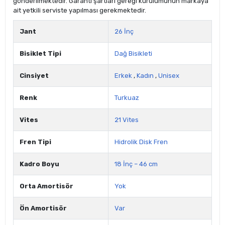
gönderilmektedir. Garanti şartları gereği kurulumunun markaya
ait yetkili serviste yapılması gerekmektedir.
Jant
26 İnç
Bisiklet Tipi
Dağ Bisikleti
Cinsiyet
Erkek
,
Kadın
,
Unisex
Renk
Turkuaz
Vites
21 Vites
Fren Tipi
Hidrolik Disk Fren
Kadro Boyu
18 İnç – 46 cm
Orta Amortisör
Yok
Ön Amortisör
Var