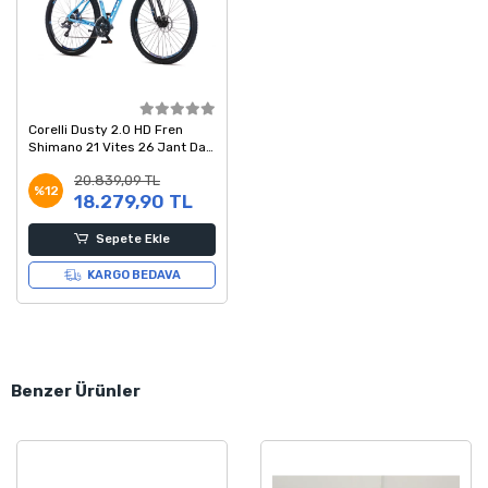
Corelli Dusty 2.0 HD Fren
Shimano 21 Vites 26 Jant Dağ
Bisikleti Turkuaz Lacivert
20.839,09 TL
Beyaz 18 Kadro
%12
18.279,90 TL
Sepete Ekle
KARGO BEDAVA
Benzer Ürünler