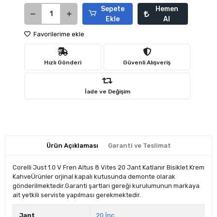
Sepete
Hemen
Ekle
Al
Favorilerime ekle
Hızlı Gönderi
Güvenli Alışveriş
İade ve Değişim
Ürün Açıklaması
Garanti ve Teslimat
Corelli Just 1.0 V Fren Altus 8 Vites 20 Jant Katlanır Bisiklet Krem
KahveÜrünler orjinal kapalı kutusunda demonte olarak
gönderilmektedir.Garanti şartları gereği kurulumunun markaya
ait yetkili serviste yapılması gerekmektedir.
Jant
20 İnç