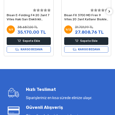
Bisan E-Folding F4 20 Jant 7
Bisan FX 3700 MD Fren 9
Vites Haki Sarı Elektrikli
Vites 20 Jant Katlanır Bisiklet
Katlanır Bisiklet
Bordo Siyah 28 Kadro
38.687,00 TL
31.701,99 TL
%9
%12
35.170,00 TL
27.808,76 TL
Sepete Ekle
Sepete Ekle
KARGO BEDAVA
KARGO BEDAVA
Hızlı Teslimat
Siparişleriniz en kısa sürede elinize ulaşır.
Güvenli Alışveriş