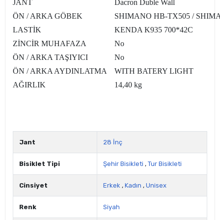
JANT
Dacron Duble Wall
ÖN / ARKA GÖBEK
SHIMANO HB-TX505 / SHIMA
LASTİK
KENDA K935 700*42C
ZİNCİR MUHAFAZA
No
ÖN / ARKA TAŞIYICI
No
ÖN / ARKA AYDINLATMA
WITH BATERY LIGHT
AĞIRLIK
14,40 kg
Jant
28 İnç
Bisiklet Tipi
Şehir Bisikleti
,
Tur Bisikleti
Cinsiyet
Erkek
,
Kadın
,
Unisex
Renk
Siyah