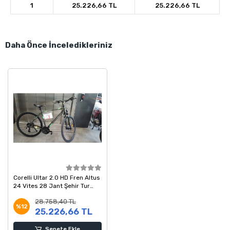
1
25.226,66 TL
25.226,66 TL
Daha Önce İnceledikleriniz
Corelli Ultar 2.0 HD Fren Altus
24 Vites 28 Jant Şehir Tur
Bisikleti Siyah Yeşil 53 Kadro
28.758,40 TL
%12
25.226,66 TL
Sepete Ekle