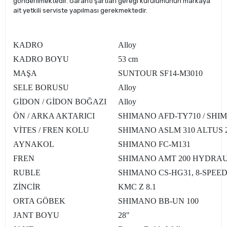
gönderilmektedir. Garanti şartları gereği kurulumunun markaya
ait yetkili serviste yapılması gerekmektedir.
KADRO
Alloy
KADRO BOYU
53 cm
MAŞA
SUNTOUR SF14-M3010
SELE BORUSU
Alloy
GİDON / GİDON BOĞAZI
Alloy
ÖN / ARKA AKTARICI
SHIMANO AFD-TY710 / SHI
VİTES / FREN KOLU
SHIMANO ASLM 310 ALTUS 
AYNAKOL
SHIMANO FC-M131
FREN
SHIMANO AMT 200 HYDRAU
RUBLE
SHIMANO CS-HG31, 8-SPEE
ZİNCİR
KMC Z 8.1
ORTA GÖBEK
SHIMANO BB-UN 100
JANT BOYU
28"