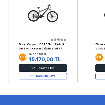
Bisan Cooper HD 27.5 Jant Metalik
Bisan 
Gri Siyah Kırmızı Dağ Bisikleti 37
V Mat S
Kadro
Kadro
16.855,00 TL
%10
%10
15.170,00 TL
Sepete Ekle
KARGO BEDAVA