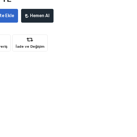
te Ekle
Hemen Al
veriş
İade ve Değişim