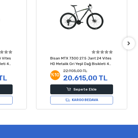
 Vites
Bisan MTX 7300 27.5 Jant 24 Vites
leti 43
HD Metalik Gri Yeşil Dağ Bisikleti 43
Kadro
22.905,00 TL
%10
TL
20.615,00 TL
Sepete Ekle
KARGO BEDAVA