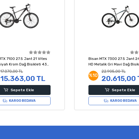
MTX 7100 27.5 Jant 21 Vites
Bisan MTX 7300 27.5 Jant 24
iyah Krom Dağ Bisikleti 43
HD Metalik Gri Mavi Dağ Bisik
Kadro
17.070,00 TL
22.905,00 TL
%10
15.363,00 TL
20.615,00 
Sepete Ekle
Sepete Ekle
KARGO BEDAVA
KARGO BEDAVA