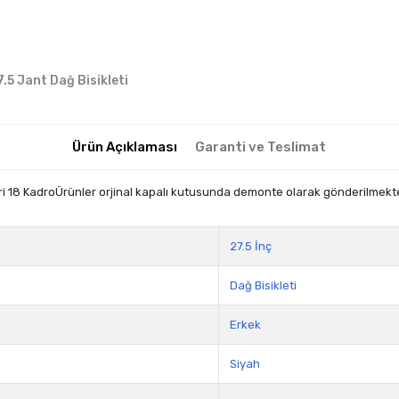
7.5 Jant Dağ Bisikleti
Ürün Açıklaması
Garanti ve Teslimat
zı Gri 18 KadroÜrünler orjinal kapalı kutusunda demonte olarak gönderilmek
27.5 İnç
Dağ Bisikleti
Erkek
Siyah