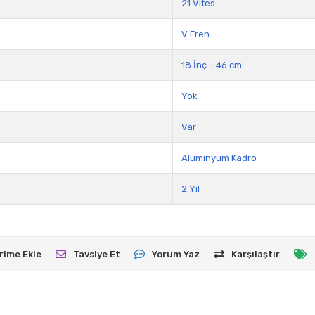
21 Vites
V Fren
18 İnç – 46 cm
Yok
Var
Alüminyum Kadro
2 Yıl
rime Ekle
Tavsiye Et
Yorum Yaz
Karşılaştır