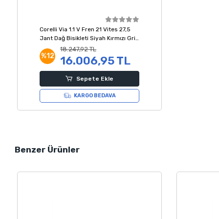
Corelli Via 1.1 V Fren 21 Vites 27,5
Jant Dağ Bisikleti Siyah Kırmızı Gri
18 Kadro
18.247,92 TL
%12
16.006,95 TL
Sepete Ekle
KARGO BEDAVA
Benzer Ürünler