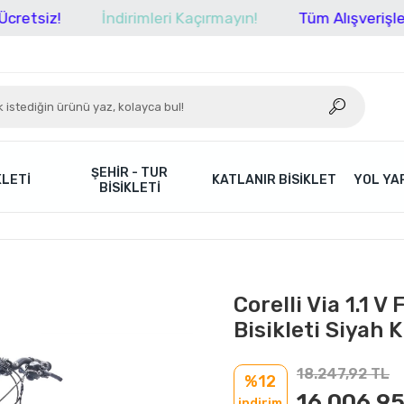
!
İndirimleri Kaçırmayın!
Tüm Alışverişlerinizde 
ŞEHIR - TUR
KLETI
KATLANIR BISIKLET
YOL YAR
BISIKLETI
Corelli Via 1.1 V
Bisikleti Siyah 
18.247,92 TL
%12
16.006,95
indirim