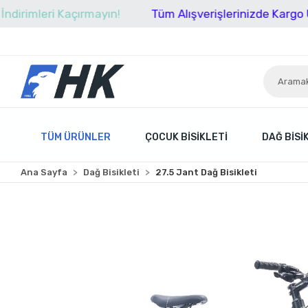
eri Kaçırmayın!
Tüm Alışverişlerinizde Kargo Ücretsiz
TÜM ÜRÜNLER
ÇOCUK BISIKLETI
DAĞ BISI
Ana Sayfa
Dağ Bisikleti
27.5 Jant Dağ Bisikleti