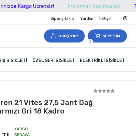
Kargo Ücretsiz!
İndirimleri Kaçırmayın!
Tüm Alışv
Sipariş Takip
Yardım
İletişim
GİRİŞ YAP
SEPETİM
0
IŞ BISIKLETI
ÖZEL SERI BISIKLET
ELEKTRIKLI BISIKLET
 Fren 21 Vites 27,5 Jant Dağ
Kırmızı Gri 18 Kadro
KARGO
 TL
BEDAVA