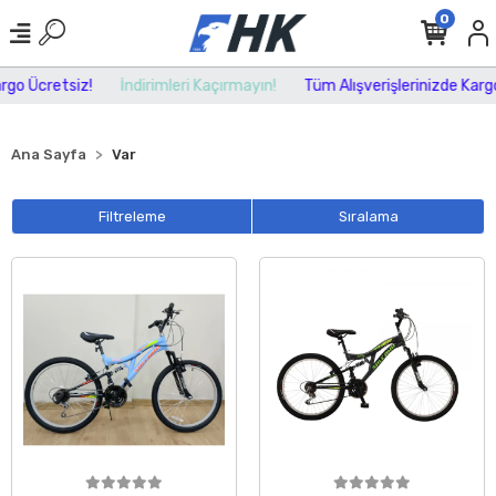
0
o Ücretsiz!
İndirimleri Kaçırmayın!
Tüm Alışverişlerinizde Kargo Ü
Ana Sayfa
Var
Filtreleme
Sıralama