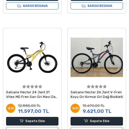
KARGO BEDAVA
KARGO BEDAVA
Salcano Hector 24 Jant 21
Salcano Hector 26 Jant V-Fren
Vites MD Fren Sarı Gri Mavi Dağ
Koyu Gri Kırmızı Gri Dağ Bisikleti
Bisikleti
12.885,00 TL
10.690,00 TL
%10
%10
11.597,00 TL
9.621,00 TL
Sepete Ekle
Sepete Ekle