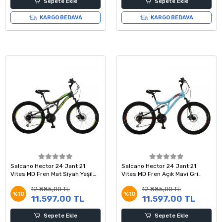
Sepete Ekle
Sepete Ekle
KARGO BEDAVA
KARGO BEDAVA
Salcano Hector 24 Jant 21
Salcano Hector 24 Jant 21
Vites MD Fren Mat Siyah Yeşil
Vites MD Fren Açık Mavi Gri
Sarı Dağ Bisikleti
Kırmızı Dağ Bisikleti
12.885,00 TL
12.885,00 TL
%10
%10
11.597,00 TL
11.597,00 TL
Sepete Ekle
Sepete Ekle