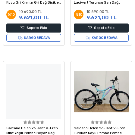
Koyu Gri Kırmızı Gri Dağ Bisikleti
Lacivert Turuncu Sarı Dağ
14 Kadro
Bisikleti 14 Kadro
10.690,00 TL
10.690,00 TL
%10
%10
9.621,00 TL
9.621,00 TL
Sepete Ekle
Sepete Ekle
KARGO BEDAVA
KARGO BEDAVA
Salcano Helen 26 Jant V-Fren
Salcano Helen 26 Jant V-Fren
Mint Yeşili Pembe Beyaz Dağ
Turkuaz Koyu Pembe Pembe