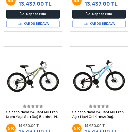
%10
%10
13.437,00 TL
13.437,00 TL
Sepete Ekle
Sepete Ekle
KARGO BEDAVA
KARGO BEDAVA
Salcano Nova 24 Jant MD Fren
Salcano Nova 24 Jant MD Fren
Krom Yeşil Sarı Dağ Bisikleti 14
Açık Mavi Gri Kırmızı Dağ
Kadro
Bisikleti 14 Kadro
14.930,00 TL
14.930,00 TL
%10
%10
13.437,00 TL
13.437,00 TL