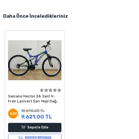
Daha Önce İnceledikleriniz
Salcano Hector 26 Jant V-
Fren Lacivert Sarı Yeşil Dağ
Bisikleti
10.690,00 TL
%10
9.621,00 TL
Sepete Ekle
KARGO BEDAVA