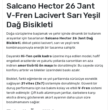
Salcano Hector 26 Jant
V-Fren Lacivert Sarı Yeşil
Dağ Bisikleti
Doğa sürüşlerine başlamak ve şehir içinde dinamik bir kullanım
arayanlar için tasarlanan
Salcano Hector 26 Jant Dağ
Bisikleti
, dikkat çekici lacivert, sarı ve yeşil renk
kombinasyonuyla enerjik bir tasarıma sahiptir.
Dayanıklı
Hi-Ten çelik kadro
üzerine inşa edilen model, hafif
engebeli arazilerde ve çukurlu yollarda sarsıntıları en aza
indiren
amortisörlü ön maşa
ile donatılmıştır. Bu sayede sürüş
konforu artırılır ve bilekler üzerindeki baskı azalır.
Bisiklet, farklı eğimlerde ve yol şartlarında sürücüye esneklik
sağlayan
21 vites (3x7)
sistemiyle donatılmıştır. Güvenli bir
duruş performansı için ise bakımı kolay ve etkili
V-Fren
sistemi
tercih edilmiştir. Çift katlı alüminyum jantlar, darbelere karşı
ekstra direnç göstererek akort ayarının daha uzun süre
bozulmamasını sağlar.