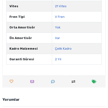
Vites
21 Vites
Fren Tipi
V Fren
Orta Amortisör
Yok
Ön Amortisör
Var
Kadro Malzemesi
Çelik Kadro
Garanti Süresi
2 Yıl
Yorumlar