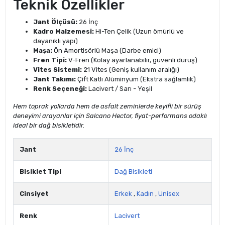
Teknik Özellikler
Jant Ölçüsü:
26 İnç
Kadro Malzemesi:
Hi-Ten Çelik (Uzun ömürlü ve
dayanıklı yapı)
Maşa:
Ön Amortisörlü Maşa (Darbe emici)
Fren Tipi:
V-Fren (Kolay ayarlanabilir, güvenli duruş)
Vites Sistemi:
21 Vites (Geniş kullanım aralığı)
Jant Takımı:
Çift Katlı Alüminyum (Ekstra sağlamlık)
Renk Seçeneği:
Lacivert / Sarı - Yeşil
Hem toprak yollarda hem de asfalt zeminlerde keyifli bir sürüş
deneyimi arayanlar için Salcano Hector, fiyat-performans odaklı
ideal bir dağ bisikletidir.
Jant
26 İnç
Bisiklet Tipi
Dağ Bisikleti
Cinsiyet
Erkek
,
Kadın
,
Unisex
Renk
Lacivert