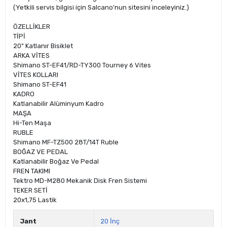
(Yetkili servis bilgisi için Salcano'nun sitesini inceleyiniz.)
ÖZELLİKLER
TİPİ
20" Katlanır Bisiklet
ARKA VİTES
Shimano ST-EF41/RD-TY300 Tourney 6 Vites
VİTES KOLLARI
Shimano ST-EF41
KADRO
Katlanabilir Alüminyum Kadro
MAŞA
Hi-Ten Maşa
RUBLE
Shimano MF-TZ500 28T/14T Ruble
BOĞAZ VE PEDAL
Katlanabilir Boğaz Ve Pedal
FREN TAKIMI
Tektro MD-M280 Mekanik Disk Fren Sistemi
TEKER SETİ
20x1,75 Lastik
Jant
20 İnç