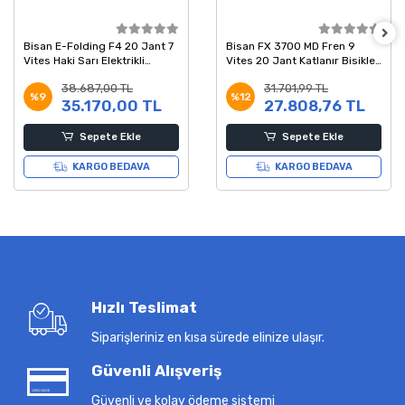
Bisan E-Folding F4 20 Jant 7
Bisan FX 3700 MD Fren 9
Vites Haki Sarı Elektrikli
Vites 20 Jant Katlanır Bisiklet
Katlanır Bisiklet
Bordo Siyah 28 Kadro
38.687,00 TL
31.701,99 TL
%9
%12
35.170,00 TL
27.808,76 TL
Sepete Ekle
Sepete Ekle
KARGO BEDAVA
KARGO BEDAVA
Hızlı Teslimat
Siparişleriniz en kısa sürede elinize ulaşır.
Güvenli Alışveriş
Güvenli ve kolay ödeme sistemi