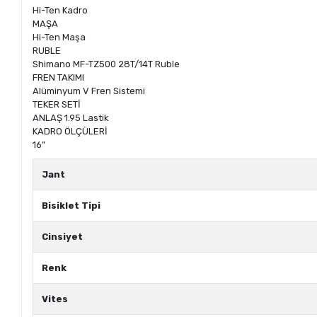
Hi-Ten Kadro
MAŞA
Hi-Ten Maşa
RUBLE
Shimano MF-TZ500 28T/14T Ruble
FREN TAKIMI
Alüminyum V Fren Sistemi
TEKER SETİ
ANLAŞ 1.95 Lastik
KADRO ÖLÇÜLERİ
16”
Jant
Bisiklet Tipi
Cinsiyet
Renk
Vites