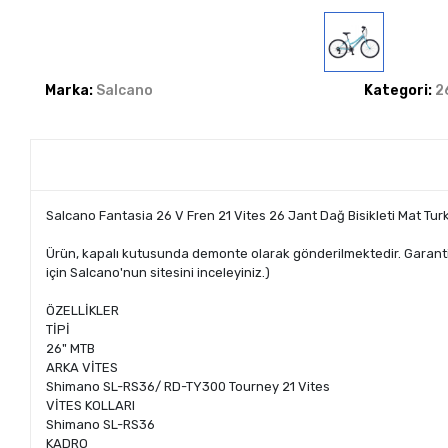
Marka:
Salcano
Kategori:
2
Salcano Fantasia 26 V Fren 21 Vites 26 Jant Dağ Bisikleti Mat Tur
Ürün, kapalı kutusunda demonte olarak gönderilmektedir. Garanti şar
için Salcano'nun sitesini inceleyiniz.)
ÖZELLİKLER
TİPİ
26" MTB
ARKA VİTES
Shimano SL-RS36/ RD-TY300 Tourney 21 Vites
VİTES KOLLARI
Shimano SL-RS36
KADRO