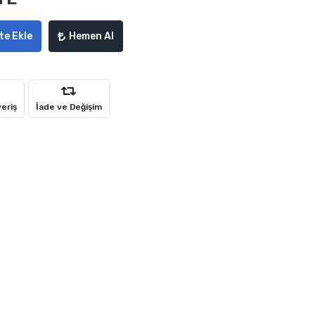
te Ekle
Hemen Al
veriş
İade ve Değişim