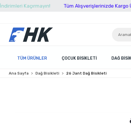
ri Kaçırmayın!
Tüm Alışverişlerinizde Kargo Ücretsiz!
TÜM ÜRÜNLER
ÇOCUK BISIKLETI
DAĞ BISI
Ana Sayfa
Dağ Bisikleti
26 Jant Dağ Bisikleti