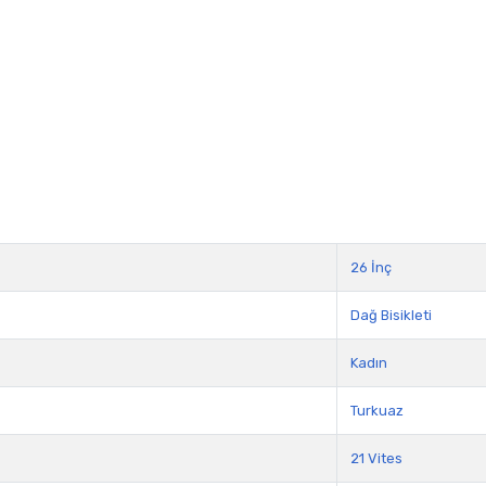
26 İnç
Dağ Bisikleti
Kadın
Turkuaz
21 Vites