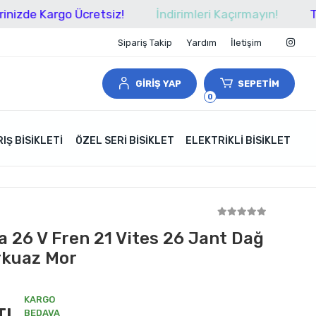
Kargo Ücretsiz!
İndirimleri Kaçırmayın!
Tüm Alışv
Sipariş Takip
Yardım
İletişim
GİRİŞ YAP
SEPETİM
0
IŞ BISIKLETI
ÖZEL SERI BISIKLET
ELEKTRIKLI BISIKLET
a 26 V Fren 21 Vites 26 Jant Dağ
urkuaz Mor
KARGO
TL
BEDAVA