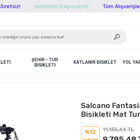
İndirimleri Kaçırmayın!
Tüm Alışverişlerinizde 
ŞEHIR - TUR
KLETI
KATLANIR BISIKLET
YOL YAR
BISIKLETI
Salcano Fantasi
Bisikleti Mat T
11.155,44 TL
%12
9.785,48 
indirim