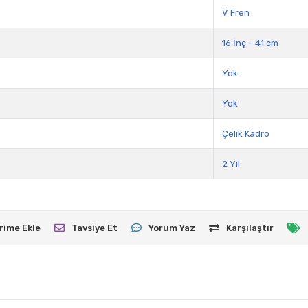
V Fren
16 İnç – 41 cm
Yok
Yok
Çelik Kadro
2 Yıl
rime Ekle
Tavsiye Et
Yorum Yaz
Karşılaştır