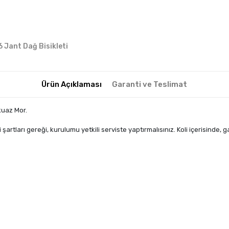
6 Jant Dağ Bisikleti
Ürün Açıklaması
Garanti ve Teslimat
kuaz Mor.
tları gereği, kurulumu yetkili serviste yaptırmalısınız. Koli içerisinde, g