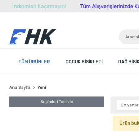
İndirimleri Kaçırmayın!
Tüm Alışverişlerinizde Kar
TÜM ÜRÜNLER
ÇOCUK BISIKLETI
DAĞ BISI
Ana Sayfa
Yeni
Seçimleri Temizle
Ürün bul