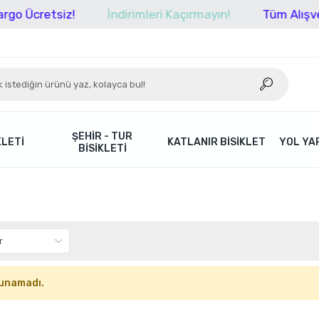
go Ücretsiz!
İndirimleri Kaçırmayın!
Tüm Alışver
ŞEHIR - TUR
KLETI
KATLANIR BISIKLET
YOL YAR
BISIKLETI
unamadı.