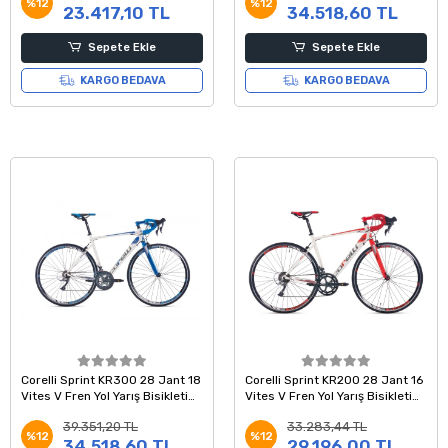
%12
%12
23.417,10 TL
34.518,60 TL
Sepete Ekle
Sepete Ekle
KARGO BEDAVA
KARGO BEDAVA
Corelli Sprint KR300 28 Jant 18
Corelli Sprint KR200 28 Jant 16
Vites V Fren Yol Yarış Bisikleti
Vites V Fren Yol Yarış Bisikleti
Beyaz Mavi Gri 54 Kadro
52 Kadro Beyaz Kırmızı Gri
39.351,20 TL
33.283,44 TL
%12
%12
34.518,60 TL
29.196,00 TL