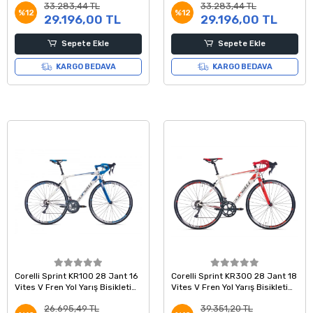
33.283,44 TL
33.283,44 TL
%12
%12
29.196,00 TL
29.196,00 TL
Sepete Ekle
Sepete Ekle
KARGO BEDAVA
KARGO BEDAVA
Corelli Sprint KR100 28 Jant 16
Corelli Sprint KR300 28 Jant 18
Vites V Fren Yol Yarış Bisikleti
Vites V Fren Yol Yarış Bisikleti
Beyaz Mavi Gri 45 Kadro
Beyaz Kırmızı Gri 54 Kadro
26.695,49 TL
39.351,20 TL