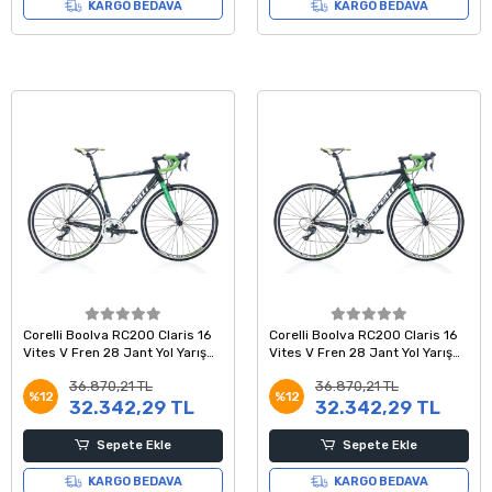
KARGO BEDAVA
KARGO BEDAVA
Corelli Boolva RC200 Claris 16
Corelli Boolva RC200 Claris 16
Vites V Fren 28 Jant Yol Yarış
Vites V Fren 28 Jant Yol Yarış
Bisikleti Siyah Yeşil Beyaz 54
Bisikleti Siyah Yeşil Beyaz 48
36.870,21 TL
36.870,21 TL
Kadro
Kadro
%12
%12
32.342,29 TL
32.342,29 TL
Sepete Ekle
Sepete Ekle
KARGO BEDAVA
KARGO BEDAVA