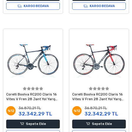
KARGO BEDAVA
KARGO BEDAVA
Corelli Boolva RC200 Claris 16
Corelli Boolva RC200 Claris 16
Vites V Fren 28 Jant Yol Yarış
Vites V Fren 28 Jant Yol Yarış
Bisikleti Siyah Mavi Beyaz 54
Bisikleti Siyah Kırmızı Beyaz 54
36.870,21 TL
36.870,21 TL
Kadro
Kadro
%12
%12
32.342,29 TL
32.342,29 TL
Sepete Ekle
Sepete Ekle