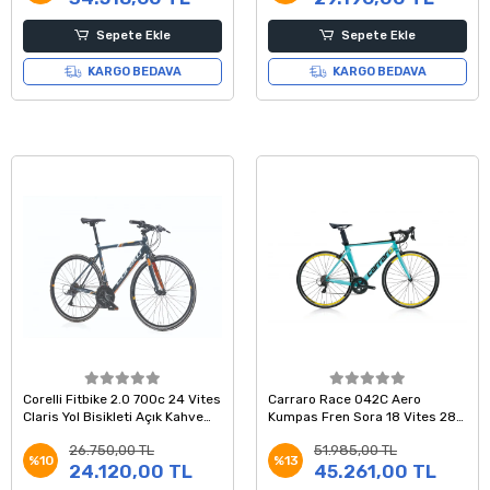
Sepete Ekle
Sepete Ekle
KARGO BEDAVA
KARGO BEDAVA
Corelli Fitbike 2.0 700c 24 Vites
Carraro Race 042C Aero
Claris Yol Bisikleti Açık Kahve
Kumpas Fren Sora 18 Vites 28
Turuncu
Jant Yol Yarış Bisikleti Turkuaz
26.750,00 TL
51.985,00 TL
Siyah 54 Kadro
%10
%13
24.120,00 TL
45.261,00 TL