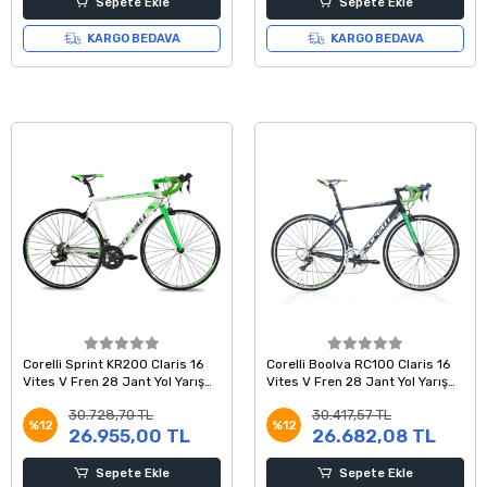
Sepete Ekle
Sepete Ekle
KARGO BEDAVA
KARGO BEDAVA
Corelli Sprint KR200 Claris 16
Corelli Boolva RC100 Claris 16
Vites V Fren 28 Jant Yol Yarış
Vites V Fren 28 Jant Yol Yarış
Bisikleti Beyaz Yeşil 54 Kadro
Bisikleti Siyah Yeşil Beyaz 54
30.728,70 TL
30.417,57 TL
Kadro
%12
%12
26.955,00 TL
26.682,08 TL
Sepete Ekle
Sepete Ekle