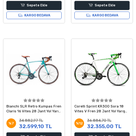
Sepete Ekle
Sepete Ekle
KARGO BEDAVA
KARGO BEDAVA
Bianchi SLR Retro Kumpas Fren
Corelli Sprint KR300 Sora 18
Claris 16 Vites 28 Jant Yol Yarış
Vites V Fren 28 Jant Yol Yarış
Bisikleti Celeste 51 Kadro
Bisikleti Beyaz Yeşil 54 Kadro
34.882,97 TL
36.884,70 TL
%7
%12
32.599,10 TL
32.355,00 TL