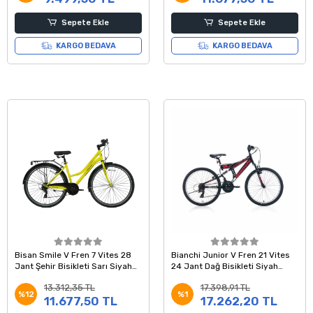
Sepete Ekle
Sepete Ekle
KARGO BEDAVA
KARGO BEDAVA
Bisan Smile V Fren 7 Vites 28
Bianchi Junior V Fren 21 Vites
Jant Şehir Bisikleti Sarı Siyah
24 Jant Dağ Bisikleti Siyah
42 Kadro
Kırmızı
13.312,35 TL
17.398,91 TL
%12
%1
11.677,50 TL
17.262,20 TL