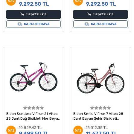
%12
%12
9.292,50 TL
9.292,50 TL
Sepete Ekle
Sepete Ekle
KARGO BEDAVA
KARGO BEDAVA
Bisan Sentiero V Fren 21 Vites
Bisan Smile V Fren 7 Vites 28
26 Jant Dağ Bisikleti Mor Beyaz
Jant Bayan Şehir Bisikleti
42 Kadro
Pembe Silver 42 Kadro
10.829,43 TL
13.312,35 TL
%12
%12
9.499,50 TL
11.677,50 TL