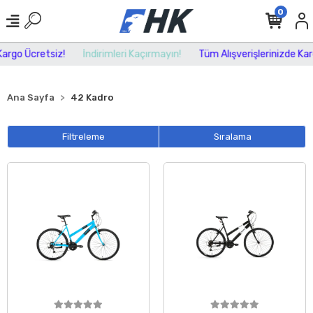
0
rgo Ücretsiz!
İndirimleri Kaçırmayın!
Tüm Alışverişlerinizde Karg
Ana Sayfa
42 Kadro
Filtreleme
Sıralama