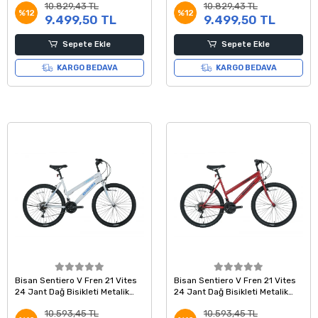
10.829,43 TL
10.829,43 TL
%12
%12
9.499,50 TL
9.499,50 TL
Sepete Ekle
Sepete Ekle
KARGO BEDAVA
KARGO BEDAVA
Bisan Sentiero V Fren 21 Vites
Bisan Sentiero V Fren 21 Vites
24 Jant Dağ Bisikleti Metalik
24 Jant Dağ Bisikleti Metalik
Beyaz Mavi 42 Kadro
Kırmızı Siyah 42 Kadro
10.593,45 TL
10.593,45 TL