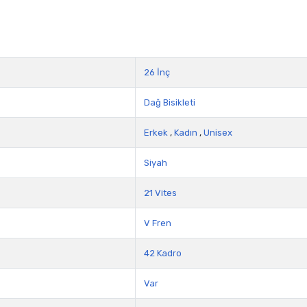
26 İnç
Dağ Bisikleti
Erkek
,
Kadın
,
Unisex
Siyah
21 Vites
V Fren
42 Kadro
Var