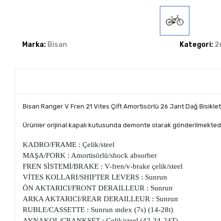
Marka:
Bisan
Kategori:
2
Bisan Ranger V Fren 21 Vites Çift Amortisörlü 26 Jant Dağ Bisiklet
Ürünler orijinal kapalı kutusunda demonte olarak gönderilmektedir
KADRO/FRAME : Çelik/steel
MAŞA/FORK : Amortisörlü/shock absorber
FREN SİSTEMİ/BRAKE : V-fren/v-brake çelik/steel
VİTES KOLLARI/SHIFTER LEVERS : Sunrun
ÖN AKTARICI/FRONT DERAILLEUR : Sunrun
ARKA AKTARICI/REAR DERAILLEUR : Sunrun
RUBLE/CASSETTE : Sunrun ındex (7s) (14-28t)
AYNAKOL/CRANKSET : Çelik/steel (42-34-24T)