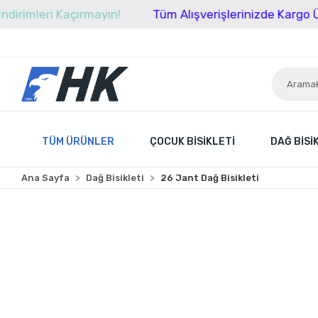
ri Kaçırmayın!
Tüm Alışverişlerinizde Kargo Ücretsiz!
TÜM ÜRÜNLER
ÇOCUK BISIKLETI
DAĞ BISI
Ana Sayfa
Dağ Bisikleti
26 Jant Dağ Bisikleti