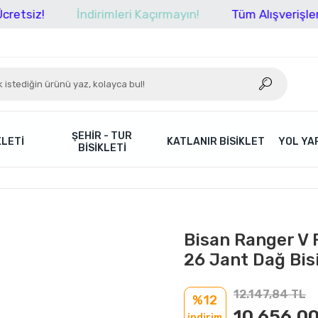
İndirimleri Kaçırmayın!
Tüm Alışverişlerinizde 
ŞEHIR - TUR
KLETI
KATLANIR BISIKLET
YOL YAR
BISIKLETI
Bisan Ranger V F
26 Jant Dağ Bisi
12.147,84 TL
%12
10.656,00
indirim