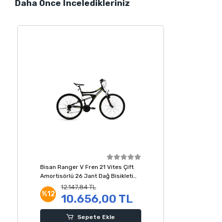
Daha Önce İnceledikleriniz
Bisan Ranger V Fren 21 Vites Çift
Amortisörlü 26 Jant Dağ Bisikleti
Siyah Sarı 42 Kadro
12.147,84 TL
%12
10.656,00 TL
Sepete Ekle