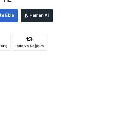
te Ekle
Hemen Al
veriş
İade ve Değişim