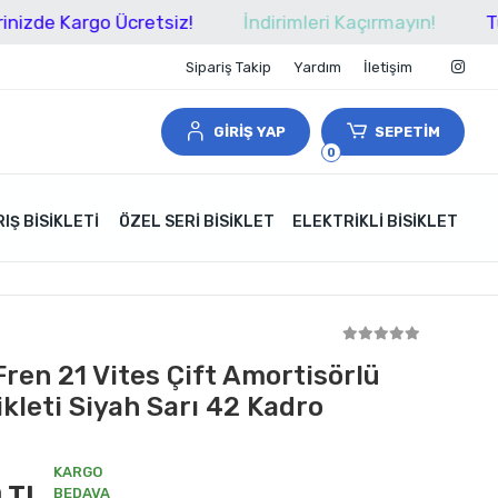
Kargo Ücretsiz!
İndirimleri Kaçırmayın!
Tüm Alışv
Sipariş Takip
Yardım
İletişim
GİRİŞ YAP
SEPETİM
0
IŞ BISIKLETI
ÖZEL SERI BISIKLET
ELEKTRIKLI BISIKLET
ren 21 Vites Çift Amortisörlü
kleti Siyah Sarı 42 Kadro
KARGO
 TL
BEDAVA