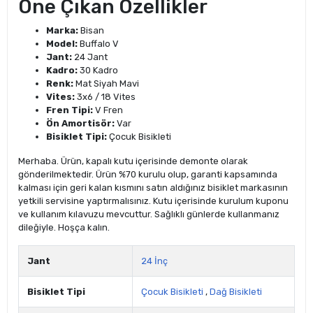
Öne Çıkan Özellikler
Marka:
Bisan
Model:
Buffalo V
Jant:
24 Jant
Kadro:
30 Kadro
Renk:
Mat Siyah Mavi
Vites:
3x6 / 18 Vites
Fren Tipi:
V Fren
Ön Amortisör:
Var
Bisiklet Tipi:
Çocuk Bisikleti
Merhaba. Ürün, kapalı kutu içerisinde demonte olarak
gönderilmektedir. Ürün %70 kurulu olup, garanti kapsamında
kalması için geri kalan kısmını satın aldığınız bisiklet markasının
yetkili servisine yaptırmalısınız. Kutu içerisinde kurulum kuponu
ve kullanım kılavuzu mevcuttur. Sağlıklı günlerde kullanmanız
dileğiyle. Hoşça kalın.
Jant
24 İnç
Bisiklet Tipi
Çocuk Bisikleti
,
Dağ Bisikleti