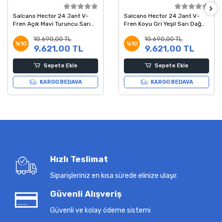
Salcano Hector 24 Jant V-
Salcano Hector 24 Jant V-
Fren Açık Mavi Turuncu Sarı
Fren Koyu Gri Yeşil Sarı Dağ
Dağ Bisikleti 14 Kadro
Bisikleti 14 Kadro
10.690,00 TL
10.690,00 TL
%10
%10
9.621,00 TL
9.621,00 TL
Sepete Ekle
Sepete Ekle
KARGO BEDAVA
KARGO BEDAVA
Hızlı Teslimat
Siparişleriniz en kısa sürede elinize ulaşır.
Güvenli Alışveriş
Güvenli ve kolay ödeme sistemi