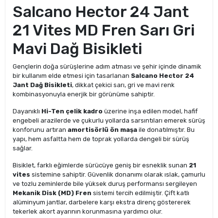
Salcano Hector 24 Jant
21 Vites MD Fren Sarı Gri
Mavi Dağ Bisikleti
Gençlerin doğa sürüşlerine adım atması ve şehir içinde dinamik
bir kullanım elde etmesi için tasarlanan
Salcano Hector 24
Jant Dağ Bisikleti
, dikkat çekici sarı, gri ve mavi renk
kombinasyonuyla enerjik bir görünüme sahiptir.
Dayanıklı
Hi-Ten çelik kadro
üzerine inşa edilen model, hafif
engebeli arazilerde ve çukurlu yollarda sarsıntıları emerek sürüş
konforunu artıran
amortisörlü ön maşa
ile donatılmıştır. Bu
yapı, hem asfaltta hem de toprak yollarda dengeli bir sürüş
sağlar.
Bisiklet, farklı eğimlerde sürücüye geniş bir esneklik sunan
21
vites
sistemine sahiptir. Güvenlik donanımı olarak ıslak, çamurlu
ve tozlu zeminlerde bile yüksek duruş performansı sergileyen
Mekanik Disk (MD) Fren
sistemi tercih edilmiştir. Çift katlı
alüminyum jantlar, darbelere karşı ekstra direnç göstererek
tekerlek akort ayarının korunmasına yardımcı olur.