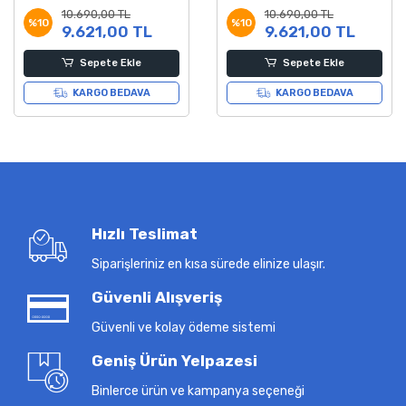
Dağ Bisikleti 14 Kadro
Bisikleti 14 Kadro
10.690,00 TL
10.690,00 TL
%10
%10
9.621,00 TL
9.621,00 TL
Sepete Ekle
Sepete Ekle
KARGO BEDAVA
KARGO BEDAVA
Hızlı Teslimat
Siparişleriniz en kısa sürede elinize ulaşır.
Güvenli Alışveriş
Güvenli ve kolay ödeme sistemi
Geniş Ürün Yelpazesi
Binlerce ürün ve kampanya seçeneği