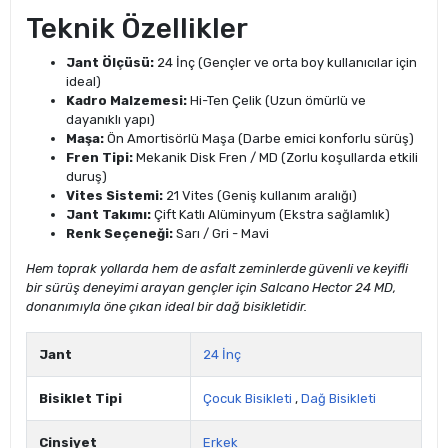
Teknik Özellikler
Jant Ölçüsü:
24 İnç (Gençler ve orta boy kullanıcılar için
ideal)
Kadro Malzemesi:
Hi-Ten Çelik (Uzun ömürlü ve
dayanıklı yapı)
Maşa:
Ön Amortisörlü Maşa (Darbe emici konforlu sürüş)
Fren Tipi:
Mekanik Disk Fren / MD (Zorlu koşullarda etkili
duruş)
Vites Sistemi:
21 Vites (Geniş kullanım aralığı)
Jant Takımı:
Çift Katlı Alüminyum (Ekstra sağlamlık)
Renk Seçeneği:
Sarı / Gri - Mavi
Hem toprak yollarda hem de asfalt zeminlerde güvenli ve keyifli
bir sürüş deneyimi arayan gençler için Salcano Hector 24 MD,
donanımıyla öne çıkan ideal bir dağ bisikletidir.
Jant
24 İnç
Bisiklet Tipi
Çocuk Bisikleti
,
Dağ Bisikleti
Cinsiyet
Erkek