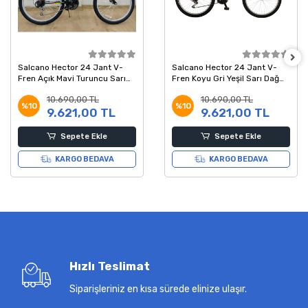
Salcano Hector 24 Jant V-
Salcano Hector 24 Jant V-
Fren Açık Mavi Turuncu Sarı
Fren Koyu Gri Yeşil Sarı Dağ
Dağ Bisikleti 14 Kadro
Bisikleti 14 Kadro
10.690,00 TL
10.690,00 TL
%10
%10
9.621,00 TL
9.621,00 TL
Sepete Ekle
Sepete Ekle
KARGO BEDAVA
KARGO BEDAVA
Hızlı Teslimat
Siparişleriniz en kısa sürede elinize ulaşır.