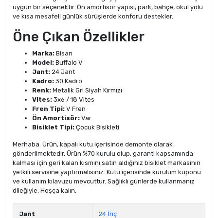
uygun bir seçenektir. Ön amortisör yapısı, park, bahçe, okul yolu
ve kısa mesafeli günlük sürüşlerde konforu destekler.
Öne Çıkan Özellikler
Marka:
Bisan
Model:
Buffalo V
Jant:
24 Jant
Kadro:
30 Kadro
Renk:
Metalik Gri Siyah Kırmızı
Vites:
3x6 / 18 Vites
Fren Tipi:
V Fren
Ön Amortisör:
Var
Bisiklet Tipi:
Çocuk Bisikleti
Merhaba. Ürün, kapalı kutu içerisinde demonte olarak
gönderilmektedir. Ürün %70 kurulu olup, garanti kapsamında
kalması için geri kalan kısmını satın aldığınız bisiklet markasının
yetkili servisine yaptırmalısınız. Kutu içerisinde kurulum kuponu
ve kullanım kılavuzu mevcuttur. Sağlıklı günlerde kullanmanız
dileğiyle. Hoşça kalın.
Jant
24 İnç