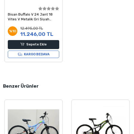
Bisan Buffalo V 24 Jant 18
Vites V Metalik Gri Siyah
Kırmızı Çocuk Bisikleti 30
12.495,00 TL
Kadro
%10
11.246,00 TL
Sepete Ekle
KARGO BEDAVA
Benzer Ürünler